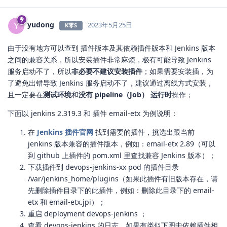
yudong
Y
2023年5月25日
K零S
由于没有地方可以查到 插件版本及其依赖插件版本和 Jenkins 版本
之间的兼容关系，所以安装插件非常麻烦，极有可能导致 Jenkins
服务启动不了，所以
非必要不建议安装插件
；如果需要安装插，为
了避免出错导致 Jenkins 服务启动不了，建议通过离线方式安装，
且一定要在
测试环境
和
没有 pipeline（Job） 运行时
操作；
下面以 jenkins 2.319.3 和 插件 email-etx 为例说明：
在
Jenkins 插件官网
找到需要的插件，挑选出跟当前
jenkins 版本兼容的插件版本，例如：email-etx 2.89（可以
到 github 上插件的 pom.xml 里查找兼容 Jenkins 版本）；
下载插件到 devops-jenkins-xx pod 的插件目录
/var/jenkins_home/plugins（如果此插件有旧版本存在，请
先删除插件目录下的此插件，例如：删除此目录下的 email-
etx 和 email-etx.jpi）；
重启 deployment devops-jenkins ；
查看 devops-jenkins 的日志，如果有类似下图中依赖插件相