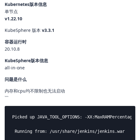
Kubernetes版本信息
单节点
v1.22.10
KubeSphere 版本
v3.3.1
容器运行时
20.10.8
KubeSphere版本信息
all-in-one
问题是什么
内存和cpu均不限制也无法启动
```
Picked up JAVA_TOOL_OPTIONS: -XX:MaxRAMPercentage=80 -XX:MinRAMPercentage=60 -Dhudson.slaves.NodeProvisioner.initialDelay=20 -Dhudson.slaves.NodeProvisioner.MARGIN=50 -Dhudson.slaves.NodeProvisioner.MARGIN0=0.85 -Dhudson.model.LoadStatistics.clock=5000 -Dhudson.model.LoadStatistics.decay=0.2 -Dhudson.slaves.NodeProvisioner.recurrencePeriod=5000 -Dhudson.security.csrf.DefaultCrumbIssuer.EXCLUDE_SESSION_ID=true -Dio.jenkins.plugins.casc.ConfigurationAsCode.initialDelay=10000 -Djenkins.install.runSetupWizard=false -XX:+AlwaysPreTouch -XX:+HeapDumpOnOutOfMemoryError -XX:+UseG1GC -XX:+UseStringDeduplication -XX:+ParallelRefProcEnabled -XX:+DisableExplicitGC -XX:+UnlockDiagnosticVMOptions -XX:+UnlockEx