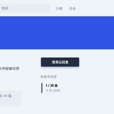
注册
登录
登录以回复
小伙伴能够丝滑
最早内容
1
/
39
条
十月 2024
 v4 版