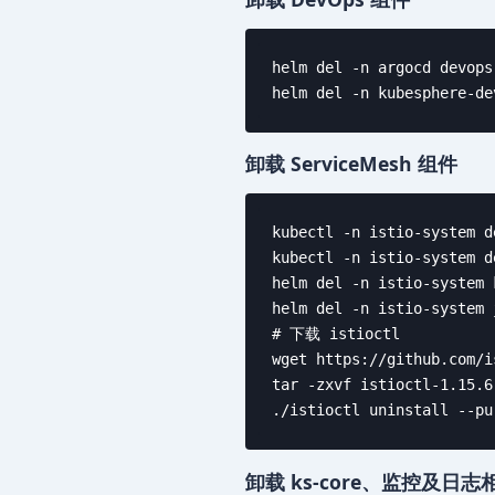
helm del -n argocd devops

helm del -n kubesphere-de
卸载 ServiceMesh 组件
kubectl -n istio-system d
kubectl -n istio-system d
helm del -n istio-system 
helm del -n istio-system 
# 下载 istioctl

wget https://github.com/i
tar -zxvf istioctl-1.15.6
./istioctl uninstall --pu
卸载 ks-core、监控及日