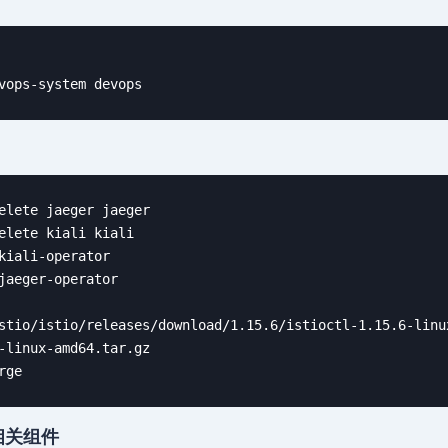
vops-system devops
elete jaeger jaeger

elete kiali kiali

kiali-operator

jaeger-operator

stio/istio/releases/download/1.15.6/istioctl-1.15.6-linux
-linux-amd64.tar.gz

rge
志相关组件