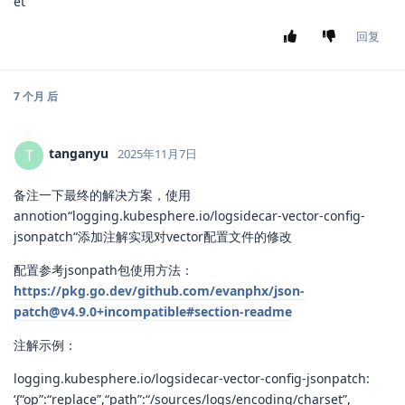
et
回复
7 个月
后
tanganyu
T
2025年11月7日
备注一下最终的解决方案，使用
annotion“logging.kubesphere.io/logsidecar-vector-config-
jsonpatch“添加注解实现对vector配置文件的修改
配置参考jsonpath包使用方法：
https://pkg.go.dev/github.com/evanphx/json-
patch@v4.9.0+incompatible#section-readme
注解示例：
logging.kubesphere.io/logsidecar-vector-config-jsonpatch:
‘{“op”:“replace”,“path”:“/sources/logs/encoding/charset”,