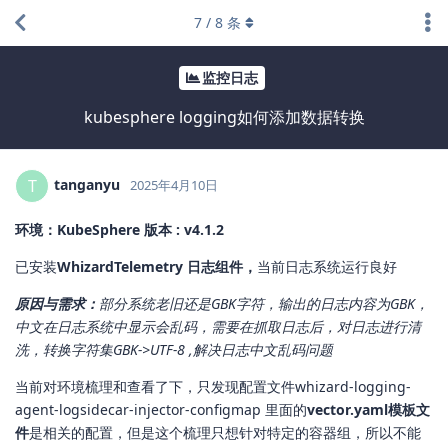
7
/
8
条
监控日志
kubesphere logging如何添加数据转换
tanganyu
T
2025年4月10日
环境：KubeSphere 版本 : v4.1.2
已安装
WhizardTelemetry 日志组件，
当前日志系统运行良好
原因与需求：
部分系统老旧还是GBK字符，输出的日志内容为GBK，
中文在日志系统中显示会乱码，需要在抓取日志后，对日志进行清
洗，转换字符集GBK->UTF-8 ,解决日志中文乱码问题
当前对环境梳理和查看了下，只发现配置文件whizard-logging-
agent-logsidecar-injector-configmap 里面的
vector.yaml模板文
件
是相关的配置，但是这个梳理只想针对特定的容器组，所以不能