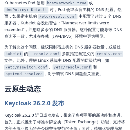
Kubernetes Pod 使用
或
hostNetwork: true
时，Pod 会继承宿主机的 DNS 配置。然
dnsPolicy: Default
而，如果宿主机的
中配置了超过 3 个 DNS
/etc/resolv.conf
服务器，Kubelet 会发出警告：“Nameserver limits were
exceeded”，并忽略多余的 DNS 服务器。这种配置可能导致 DNS
查询不一致，尤其在多栈（IPv4/IPv6）环境中更为明显。
为了解决这个问题，建议限制宿主机的 DNS 服务器数量，或通过
的
参数指定自定义的
kubelet
--resolv-conf
resolv.conf
文件。此外，理解 Linux 系统中 DNS 配置的层级结构，如
、
和
/etc/nsswitch.conf
/etc/resolv.conf
，对于调试 DNS 问题至关重要。
systemd-resolved
云原生动态
Keycloak 26.2.0 发布
Keycloak 26.2.0 近日成功发布，带来了多项重要的新功能和改进。
首先，正式推出了标准令牌交换（Token Exchange）功能，支持将
内部令牌互换为符合令牌交换规范的令牌；同时，精细化管理员权