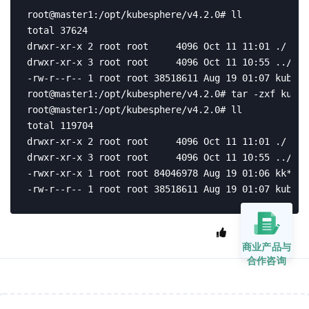
root@master1:/opt/kubesphere/v4.2.0# ll

total 37624

drwxr-xr-x 2 root root     4096 Oct 11 11:01 ./

drwxr-xr-x 3 root root     4096 Oct 11 10:55 ../

-rw-r--r-- 1 root root 38518611 Aug 19 01:07 kubeke
root@master1:/opt/kubesphere/v4.2.0# tar -zxf kubek
root@master1:/opt/kubesphere/v4.2.0# ll

total 119704

drwxr-xr-x 2 root root     4096 Oct 11 11:01 ./

drwxr-xr-x 3 root root     4096 Oct 11 10:55 ../

-rwxr-xr-x 1 root root 84046978 Aug 19 01:06 kk*

-rw-r--r-- 1 root root 38518611 Aug 19 01:07 kubeke
回复
商业产品与
合作咨询