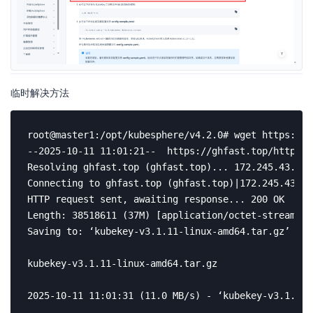
临时解决方法
root@master1:/opt/kubesphere/v4.2.0# wget https://g
--2025-10-11 11:01:21--  https://ghfast.top/https:/
Resolving ghfast.top (ghfast.top)... 172.245.43.104

Connecting to ghfast.top (ghfast.top)|172.245.43.10
HTTP request sent, awaiting response... 200 OK

Length: 38518611 (37M) [application/octet-stream]

Saving to: ‘kubekey-v3.1.11-linux-amd64.tar.gz’

kubekey-v3.1.11-linux-amd64.tar.gz               10
2025-10-11 11:01:31 (11.0 MB/s) - ‘kubekey-v3.1.11-