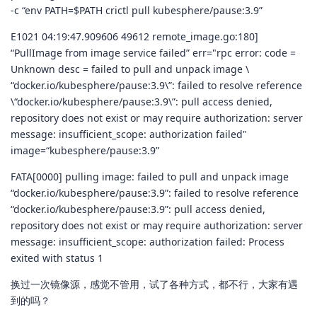
-c “env PATH=$PATH crictl pull kubesphere/pause:3.9”
E1021 04:19:47.909606 49612 remote_image.go:180]
“PullImage from image service failed” err="rpc error: code =
Unknown desc = failed to pull and unpack image \
“docker.io/kubesphere/pause:3.9\”: failed to resolve reference
\“docker.io/kubesphere/pause:3.9\”: pull access denied,
repository does not exist or may require authorization: server
message: insufficient_scope: authorization failed"
image=“kubesphere/pause:3.9”
FATA[0000] pulling image: failed to pull and unpack image
“docker.io/kubesphere/pause:3.9”: failed to resolve reference
“docker.io/kubesphere/pause:3.9”: pull access denied,
repository does not exist or may require authorization: server
message: insufficient_scope: authorization failed: Process
exited with status 1
换过一次镜像源，感觉不管用，试了各种方式，都不行，大家有遇
到的吗？