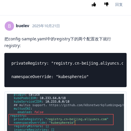
回复
buelev
B
2025年10月21日
把config-sample.yaml中的registry下的两个配置改下就行
registry:
privateRegistry: "registry.cn-beijing.aliyuncs.com"

namespaceOverride: "kubesphereio"