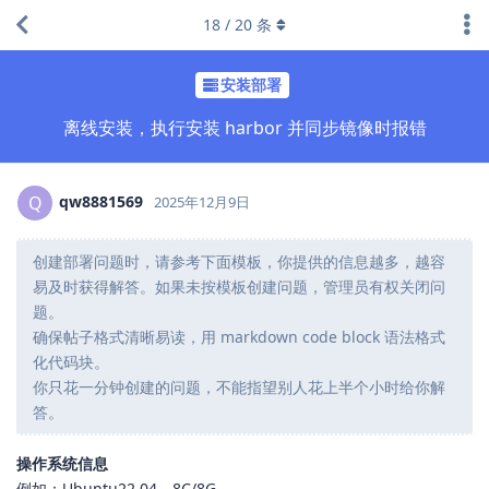
18
/
20
条
安装部署
离线安装，执行安装 harbor 并同步镜像时报错
qw8881569
Q
2025年12月9日
创建部署问题时，请参考下面模板，你提供的信息越多，越容
易及时获得解答。如果未按模板创建问题，管理员有权关闭问
题。
确保帖子格式清晰易读，用 markdown code block 语法格式
化代码块。
你只花一分钟创建的问题，不能指望别人花上半个小时给你解
答。
操作系统信息
例如：Ubuntu22.04，8C/8G