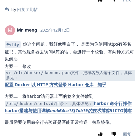
lity
回复了此帖
Mr_meng
M
2025年12月12日
你这个问题，我好像明白了， 是因为你使用https有签名
lity
证书，其他服务器去访问API的话，会进行一个校验。有两种方式可
以解决：
方案一：修改
vi /etc/docker/daemon.json文件，把域名放入这个文件，具体
参见：
配置 Docker 以 HTTP 方式登录 Harbor 仓库 - 知乎
方案二：将harbor访问器上面的签名文件放到
harbor 命令行操作
/etc/docker/certs.d/目录下，具体详见：
harbor搭建与使用详解
mob64ca13f7ab19的技术博客
51CTO博客
最后需要使用命令行去验证是否能正常推送，拉取镜像。
回复