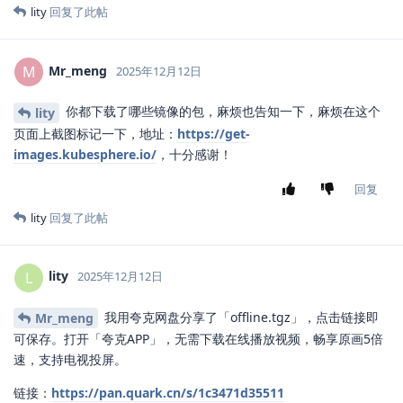
lity
回复了此帖
Mr_meng
M
2025年12月12日
你都下载了哪些镜像的包，麻烦也告知一下，麻烦在这个
lity
页面上截图标记一下，地址：
https://get-
images.kubesphere.io/
，十分感谢！
回复
lity
回复了此帖
lity
L
2025年12月12日
我用夸克网盘分享了「offline.tgz」，点击链接即
Mr_meng
可保存。打开「夸克APP」，无需下载在线播放视频，畅享原画5倍
速，支持电视投屏。
链接：
https://pan.quark.cn/s/1c3471d35511