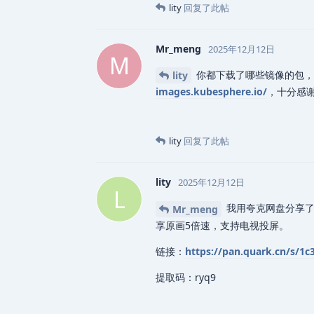
lity
回复了此帖
Mr_meng
2025年12月12日
M
你都下载了哪些镜像的包，
lity
images.kubesphere.io/
，十分感
lity
回复了此帖
lity
2025年12月12日
L
我用夸克网盘分享了「
Mr_meng
享原画5倍速，支持电视投屏。
链接：
https://pan.quark.cn/s/1
提取码：ryq9