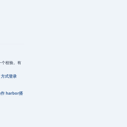
回复
一个校验。有
TP 方式登录
作 harbor搭
回复