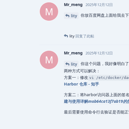
Mr_meng
2025年12月12日
M
你放百度网盘上面给我去下
lity
lity
回复了此帖
Mr_meng
2025年12月12日
M
你这个问题，我好像明白了，
lity
两种方式可以解决：
方案一：修改
vi /etc/docke
Harbor 仓库 - 知乎
方案二：将harbor访问器上面的签
建与使用详解
mob64ca13f7ab1
最后需要使用命令行去验证是否能正