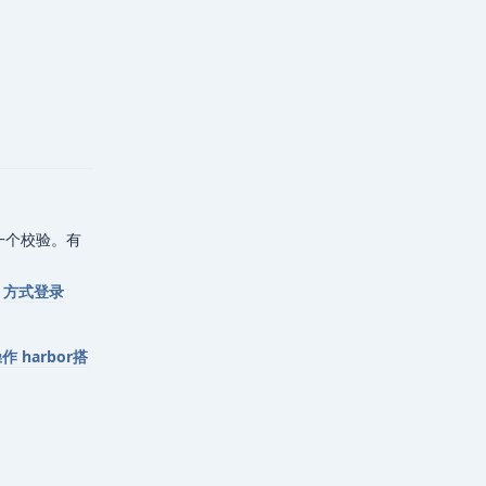
回复
一个校验。有
TP 方式登录
作 harbor搭
回复