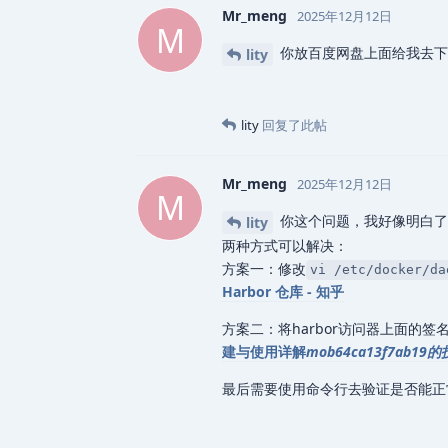
Mr_meng
2025年12月12日
M
你放百度网盘上面给我去下
lity
lity
回复了此帖
Mr_meng
2025年12月12日
M
你这个问题，我好像明白了，
lity
两种方式可以解决：
方案一：修改
vi /etc/docke
Harbor 仓库 - 知乎
方案二：将harbor访问器上面的签
建与使用详解
mob64ca13f7ab1
最后需要使用命令行去验证是否能正