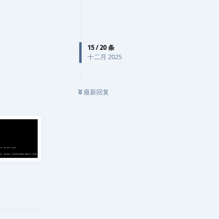
15
/
20
条
十二月 2025
最新回复
回复