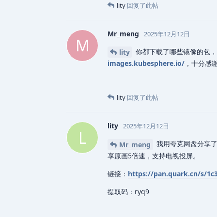
lity
回复了此帖
Mr_meng
2025年12月12日
M
你都下载了哪些镜像的包，
lity
images.kubesphere.io/
，十分感
lity
回复了此帖
lity
2025年12月12日
L
我用夸克网盘分享了「
Mr_meng
享原画5倍速，支持电视投屏。
链接：
https://pan.quark.cn/s/1
提取码：ryq9