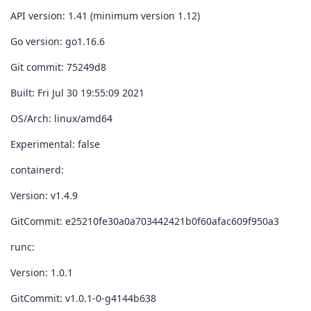
API version: 1.41 (minimum version 1.12)
Go version: go1.16.6
Git commit: 75249d8
Built: Fri Jul 30 19:55:09 2021
OS/Arch: linux/amd64
Experimental: false
containerd:
Version: v1.4.9
GitCommit: e25210fe30a0a703442421b0f60afac609f950a3
runc:
Version: 1.0.1
GitCommit: v1.0.1-0-g4144b638