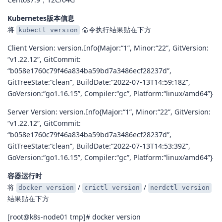
Kubernetes版本信息
将
命令执行结果贴在下方
kubectl version
Client Version: version.Info{Major:“1”, Minor:“22”, GitVersion:
“v1.22.12”, GitCommit:
“b058e1760c79f46a834ba59bd7a3486ecf28237d”,
GitTreeState:“clean”, BuildDate:“2022-07-13T14:59:18Z”,
GoVersion:“go1.16.15”, Compiler:“gc”, Platform:“linux/amd64”}
Server Version: version.Info{Major:“1”, Minor:“22”, GitVersion:
“v1.22.12”, GitCommit:
“b058e1760c79f46a834ba59bd7a3486ecf28237d”,
GitTreeState:“clean”, BuildDate:“2022-07-13T14:53:39Z”,
GoVersion:“go1.16.15”, Compiler:“gc”, Platform:“linux/amd64”}
容器运行时
将
/
/
docker version
crictl version
nerdctl version
结果贴在下方
[root@k8s-node01 tmp]# docker version