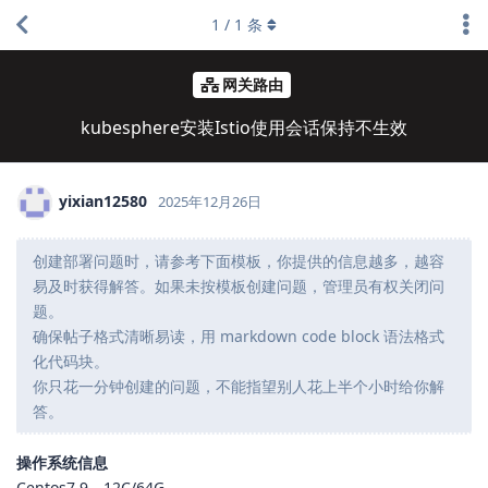
1
/
1
条
网关路由
kubesphere安装Istio使用会话保持不生效
yixian12580
2025年12月26日
创建部署问题时，请参考下面模板，你提供的信息越多，越容
易及时获得解答。如果未按模板创建问题，管理员有权关闭问
题。
确保帖子格式清晰易读，用 markdown code block 语法格式
化代码块。
你只花一分钟创建的问题，不能指望别人花上半个小时给你解
答。
操作系统信息
Centos7.9，12C/64G