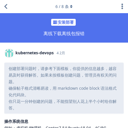
6
/
8
条
安装部署
离线下载离线包报错
kubernetes-devops
4 2月
创建部署问题时，请参考下面模板，你提供的信息越多，越容
易及时获得解答。如果未按模板创建问题，管理员有权关闭问
题。
确保帖子格式清晰易读，用 markdown code block 语法格式
化代码块。
你只花一分钟创建的问题，不能指望别人花上半个小时给你解
答。
操作系统信息
例如：虚拟机/物理机，Centos7.5/Ubuntu18.04，4C/8G