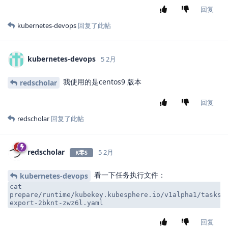
回复
kubernetes-devops
回复了此帖
kubernetes-devops
5 2月
我使用的是centos9 版本
redscholar
回复
redscholar
回复了此帖
redscholar
5 2月
K零S
看一下任务执行文件：
kubernetes-devops
cat
prepare/runtime/kubekey.kubesphere.io/v1alpha1/tasks/
export-2bknt-zwz6l.yaml
回复