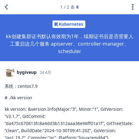
1
/
2
条
Kubernetes
kk创建集群证书默认有效期为1年，续期证书后是否需要人
工重启这几个服务 apiserver、controller-manager、
scheduler
bygiveup
24 4月
系统：centos7.9
# ./kk version
kk version: &version.Info{Major:“3”, Minor:“1”, GitVersion:
“v3.1.7”, GitCommit:
“da475c670813fc8a4dd3b1312aaa36e96ff01a1f”, GitTreeState:
“clean”, BuildDate:“2024-10-30T09:41:20Z”, GoVersion:
“go1.19.2”, Compiler:“gc”, Platform:“linux/amd64”}