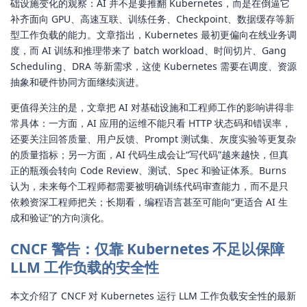
础设施变化的观察：AI 并不是要推翻 Kubernetes，而是在倒逼它
补齐面向 GPU、高速互联、训练任务、Checkpoint、数据缓存等新
型工作负载的能力。文章指出，Kubernetes 最初更偏向在线业务调
度，而 AI 训练和推理带来了 batch workload、时间切片、Gang
Scheduling、DRA 等新需求，这使 Kubernetes 需要在调度、资源
抽象和硬件协同方面继续演进。
更值得关注的是，文章把 AI 对基础设施和工程师工作的影响讲得非
常具体：一方面，AI 应用的运维不能只看 HTTP 状态码和错误率，
还要关注回答质量、用户反馈、Prompt 测试集、灰度实验等更复杂
的质量指标；另一方面，AI 代码生成会让“写代码”越来越快，但真
正的瓶颈会转向 Code Review、测试、Spec 和验证体系。Burns
认为，未来每个工程师都需要被明确训练代码审查能力，而不是只
依赖资深工程师把关；长期看，编程语言甚至可能向“更适合 AI 生
成和验证”的方向演化。
CNCF 警告：仅靠 Kubernetes 不足以保障
LLM 工作负载的安全性
本文介绍了 CNCF 对 Kubernetes 运行 LLM 工作负载安全性的最新