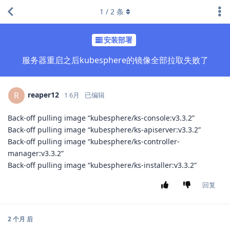
1
/
2
条
安装部署
服务器重启之后kubesphere的镜像全部拉取失败了
reaper12
R
1 6月
已编辑
Back-off pulling image “kubesphere/ks-console:v3.3.2”
Back-off pulling image “kubesphere/ks-apiserver:v3.3.2”
Back-off pulling image “kubesphere/ks-controller-
manager:v3.3.2”
Back-off pulling image “kubesphere/ks-installer:v3.3.2”
回复
2 个月
后