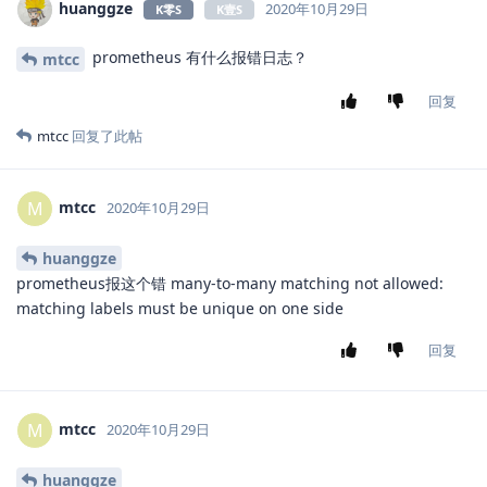
huanggze
2020年10月29日
K零S
K壹S
prometheus 有什么报错日志？
mtcc
回复
mtcc
回复了此帖
mtcc
M
2020年10月29日
huanggze
prometheus报这个错 many-to-many matching not allowed:
matching labels must be unique on one side
回复
mtcc
M
2020年10月29日
huanggze