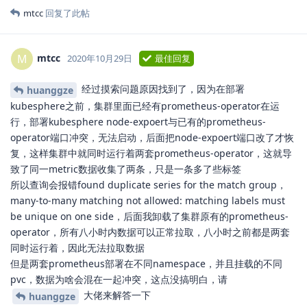
mtcc
回复了此帖
mtcc
M
2020年10月29日
最佳回复
经过摸索问题原因找到了，因为在部署
huanggze
kubesphere之前，集群里面已经有prometheus-operator在运
行，部署kubesphere node-expoert与已有的prometheus-
operator端口冲突，无法启动，后面把node-expoert端口改了才恢
复，这样集群中就同时运行着两套prometheus-operator，这就导
致了同一metric数据收集了两条，只是一条多了些标签
所以查询会报错found duplicate series for the match group，
many-to-many matching not allowed: matching labels must
be unique on one side，后面我卸载了集群原有的prometheus-
operator，所有八小时内数据可以正常拉取，八小时之前都是两套
同时运行着，因此无法拉取数据
但是两套prometheus部署在不同namespace，并且挂载的不同
pvc，数据为啥会混在一起冲突，这点没搞明白，请
大佬来解答一下
huanggze