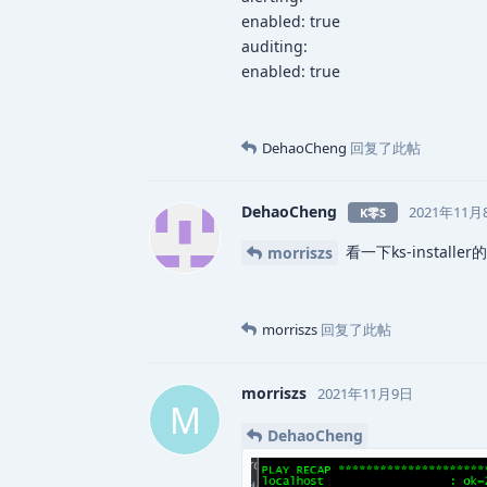
enabled: true
auditing:
enabled: true
DehaoCheng
回复了此帖
DehaoCheng
2021年11月
K零S
看一下ks-instal
morriszs
morriszs
回复了此帖
morriszs
2021年11月9日
M
DehaoCheng