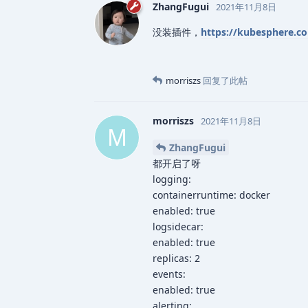
ZhangFugui
2021年11月8日
没装插件，
https://kubesphere.c
morriszs
回复了此帖
morriszs
2021年11月8日
M
ZhangFugui
都开启了呀
logging:
containerruntime: docker
enabled: true
logsidecar:
enabled: true
replicas: 2
events:
enabled: true
alerting: