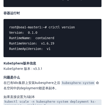
容器运行时
root@sea1-master1:~# crictl version

Version:  0.1.0

RuntimeName:  containerd

RuntimeVersion:  v1.6.19

RuntimeApiVersion:  v1
KubeSphere版本信息
KubeSphere 版本 : v3.3.1
问题是什么
在已有k8s集群上安装kubesphere之后
命
kubesphere-system
名空间中的deployment都是单副本。
如果直接设置为3副本
kubectl scale -n kubesphere-system deployment ks-