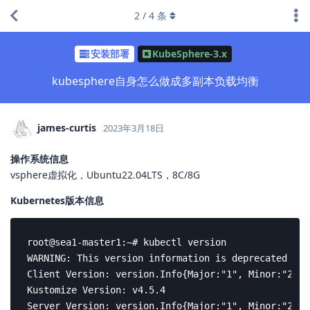
2
/
4
条
安装部署
KubeSphere-3.x
kubesphere自身怎么做成多副本负载均衡
james-curtis
2023年3月18日
操作系统信息
vsphere虚拟化，Ubuntu22.04LTS，8C/8G
Kubernetes版本信息
root@sea1-master1:~# kubectl version

WARNING: This version information is deprecated and
Client Version: version.Info{Major:"1", Minor:"24",
Kustomize Version: v4.5.4

Server Version: version.Info{Major:"1", Minor:"24",