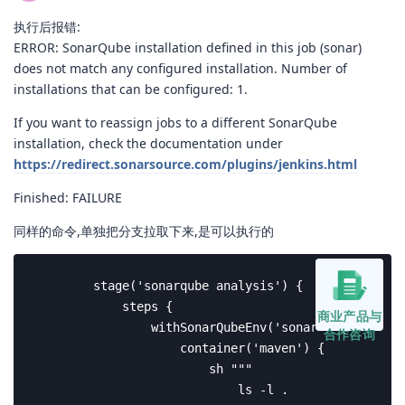
执行后报错:
ERROR: SonarQube installation defined in this job (sonar)
does not match any configured installation. Number of
installations that can be configured: 1.
If you want to reassign jobs to a different SonarQube
installation, check the documentation under
https://redirect.sonarsource.com/plugins/jenkins.html
Finished: FAILURE
同样的命令,单独把分支拉取下来,是可以执行的
        stage('sonarqube analysis') {

            steps {

商业产品与
                withSonarQubeEnv('sonar') {

合作咨询
                    container('maven') {

                        sh """

                            ls -l .
