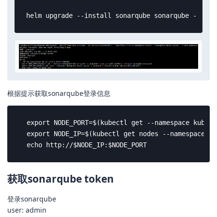
helm upgrade --install sonarqube sonarqube --repo
根据提示获取sonarqube登录信息
  export NODE_PORT=$(kubectl get --namespace kubesp
  export NODE_IP=$(kubectl get nodes --namespace ku
  echo http://$NODE_IP:$NODE_PORT
获取sonarqube token
登录sonarqube
user: admin