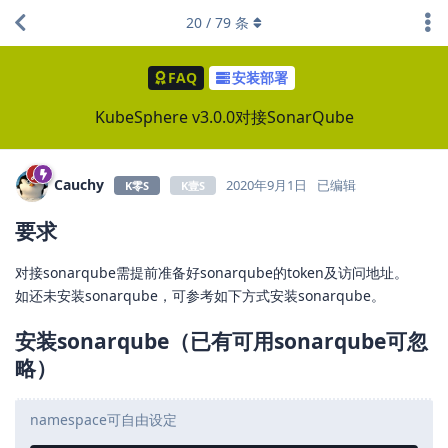
20
/
79
条
FAQ
安装部署
KubeSphere v3.0.0对接SonarQube
Cauchy
2020年9月1日
已编辑
K零S
K壹S
要求
对接sonarqube需提前准备好sonarqube的token及访问地址。
如还未安装sonarqube，可参考如下方式安装sonarqube。
安装sonarqube（已有可用sonarqube可忽
略）
namespace可自由设定