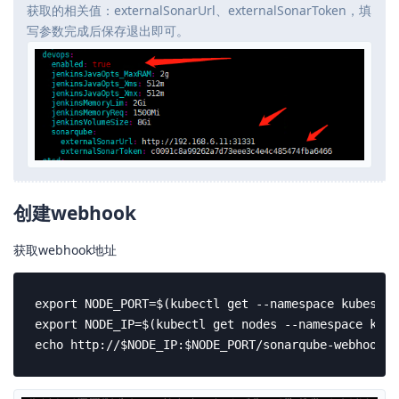
获取的相关值：externalSonarUrl、externalSonarToken，填
写参数完成后保存退出即可。
创建webhook
获取webhook地址
export NODE_PORT=$(kubectl get --namespace kubesphe
export NODE_IP=$(kubectl get nodes --namespace kube
echo http://$NODE_IP:$NODE_PORT/sonarqube-webhook/