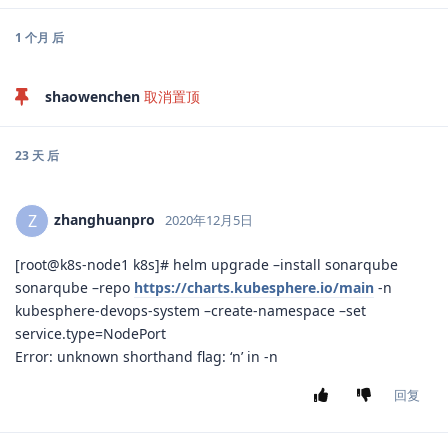
1 个月
后
shaowenchen
取消置顶
23 天
后
zhanghuanpro
Z
2020年12月5日
[root@k8s-node1 k8s]# helm upgrade –install sonarqube
sonarqube –repo
https://charts.kubesphere.io/main
-n
kubesphere-devops-system –create-namespace –set
service.type=NodePort
Error: unknown shorthand flag: ‘n’ in -n
回复