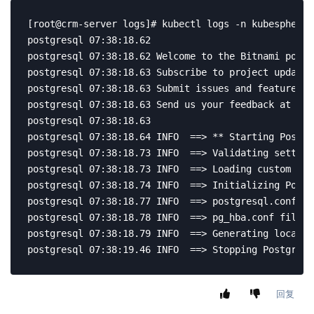
[root@crm-server logs]# kubectl logs -n kubesphere-
postgresql 07:38:18.62 

postgresql 07:38:18.62 Welcome to the Bitnami postg
postgresql 07:38:18.63 Subscribe to project updates
postgresql 07:38:18.63 Submit issues and feature re
postgresql 07:38:18.63 Send us your feedback at con
postgresql 07:38:18.63 

postgresql 07:38:18.64 INFO  ==> ** Starting Postgr
postgresql 07:38:18.73 INFO  ==> Validating setting
postgresql 07:38:18.73 INFO  ==> Loading custom pre
postgresql 07:38:18.74 INFO  ==> Initializing Postg
postgresql 07:38:18.77 INFO  ==> postgresql.conf fi
postgresql 07:38:18.78 INFO  ==> pg_hba.conf file n
postgresql 07:38:18.79 INFO  ==> Generating local a
postgresql 07:38:19.46 INFO  ==> Stopping PostgreSQ
回复