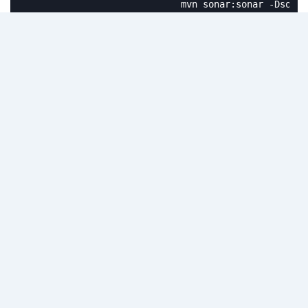
                            mvn sonar:sonar -Dsonar
                        """

                    }

                }

            }

        }
回复
10 天
后
YangYongQiang
2021年1月28日
shaowenchen
Cauchy
大佬们好，我想问一下，kubesphere 2.1开启DevOps时，没有安
装对应的sonarqube，请问我需要怎么在2.1 安装sonarqube，用