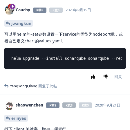
Cauchy
2020年9月19日
K零S
K壹S
jwangkun
可以用helm的–set参数设置一下service的类型为nodeport哦，或
者自己定义chart的values.yaml。
helm upgrade --install sonarqube sonarqube --repo h
回复
YangYongQiang
回复了此帖
shaowenchen
2020年9月21日
K零S
K贰S
K壹S
erinyeo
找下 client 关键字，增加一项就行。