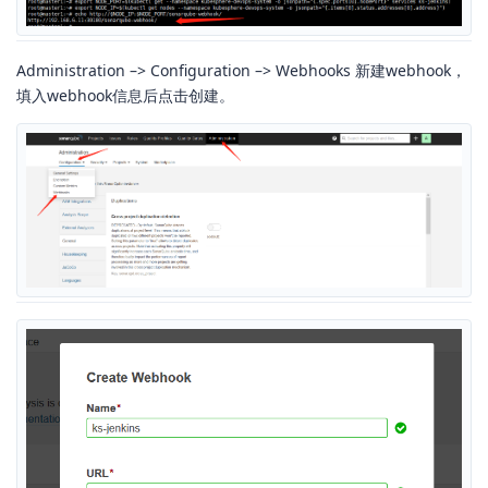
Administration –> Configuration –> Webhooks 新建webhook，
填入webhook信息后点击创建。