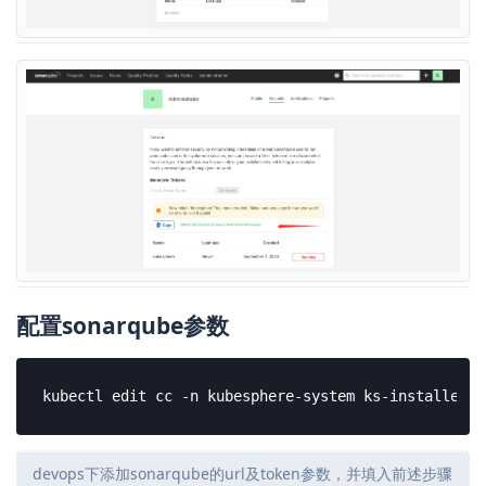
配置sonarqube参数
kubectl edit cc -n kubesphere-system ks-installer
devops下添加sonarqube的url及token参数，并填入前述步骤