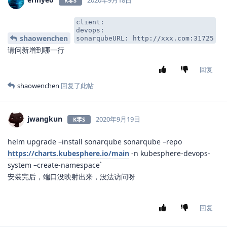
2020年9月18日
K零S
client:
devops:
shaowenchen
sonarqubeURL: http://xxx.com:31725
请问新增到哪一行
回复
shaowenchen
回复了此帖
jwangkun
2020年9月19日
K零S
helm upgrade –install sonarqube sonarqube –repo
https://charts.kubesphere.io/main
-n kubesphere-devops-
system –create-namespace`
安装完后，端口没映射出来，没法访问呀
回复