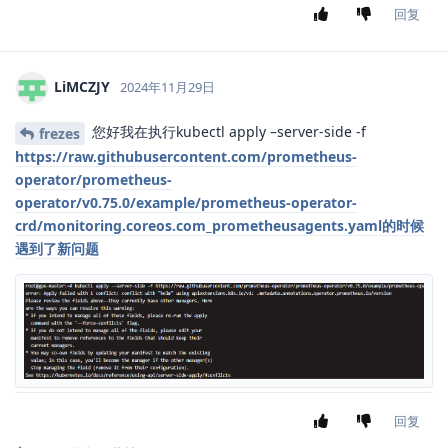
回复
LiMCZJY
2024年11月29日
您好我在执行kubectl apply –server-side -f
frezes
https://raw.githubusercontent.com/prometheus-
operator/prometheus-
operator/v0.75.0/example/prometheus-operator-
crd/monitoring.coreos.com_prometheusagents.yaml的时候
遇到了新问题
回复