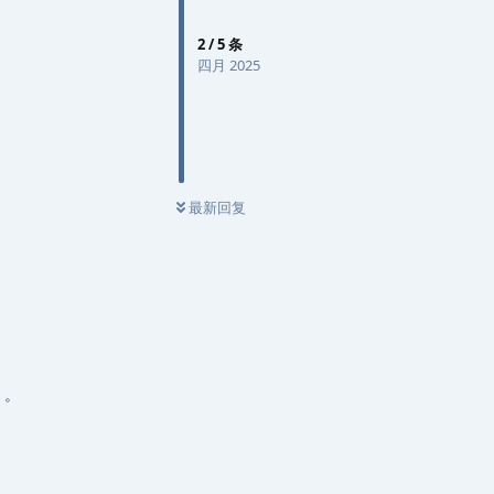
2
/
5
条
四月 2025
最新回复
）。