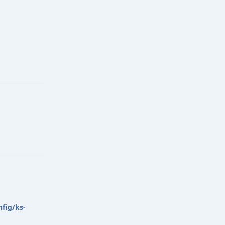
回复
回复
fig/ks-