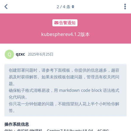
2
/
4
条
告警通知
kubespherev4.1.2版本
qzxc
Q
2025年6月25日
创建部署问题时，请参考下面模板，你提供的信息越多，越容
易及时获得解答。如果未按模板创建问题，管理员有权关闭问
题。
确保帖子格式清晰易读，用 markdown code block 语法格式
化代码块。
你只花一分钟创建的问题，不能指望别人花上半个小时给你解
答。
操作系统信息
例如：虚拟机/物理机，Centos7.5/Ubuntu18.04，4C/8G