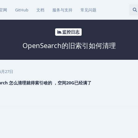
官网
GitHub
文档
服务与支持
常见问题
监控日志
OpenSearch的旧索引如何清理
6月27日
earch 怎么清理就得索引啥的 ，空间20G已经满了