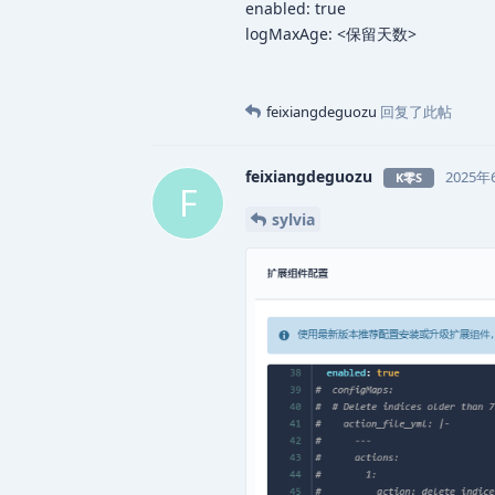
enabled: true
logMaxAge: <保留天数>
feixiangdeguozu
回复了此帖
feixiangdeguozu
2025年
K零S
F
sylvia