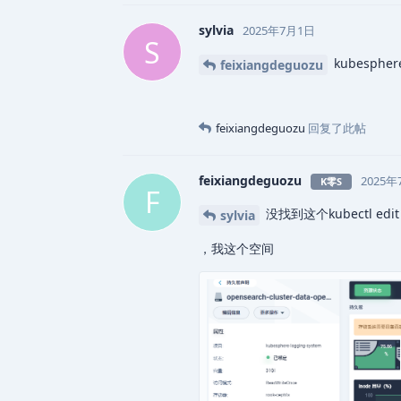
sylvia
2025年7月1日
S
kubesphere
feixiangdeguozu
feixiangdeguozu
回复了此帖
feixiangdeguozu
2025年
K零S
F
没找到这个kubectl edit cc
sylvia
，我这个空间