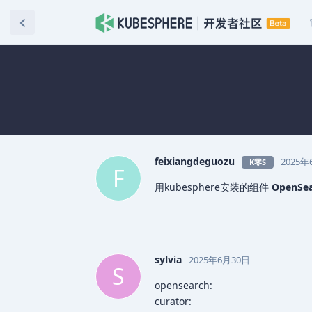
feixiangdeguozu
2025年
K零S
F
用kubesphere安装的组件
OpenS
sylvia
2025年6月30日
S
opensearch:
curator: