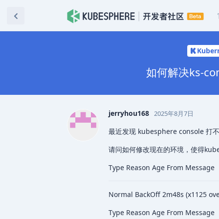
Kuber
如何解决ks-con
jerryhou168
2025年8月7日
最近发现 kubesphere console
请问如何修改现在的环境，使得kubesp
Type Reason Age From Message
Normal BackOff 2m48s (x1125 over
Type Reason Age From Message