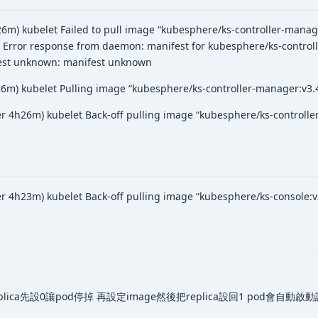
6m) kubelet Failed to pull image “kubesphere/ks-controller-manage
 Error response from daemon: manifest for kubesphere/ks-controll
fest unknown: manifest unknown
6m) kubelet Pulling image “kubesphere/ks-controller-manager:v3.4
 4h26m) kubelet Back-off pulling image “kubesphere/ks-controller
 4h23m) kubelet Back-off pulling image “kubesphere/ks-console:v
replica先設0讓pod停掉 再設定image然後把replica設回1 pod會自動啟