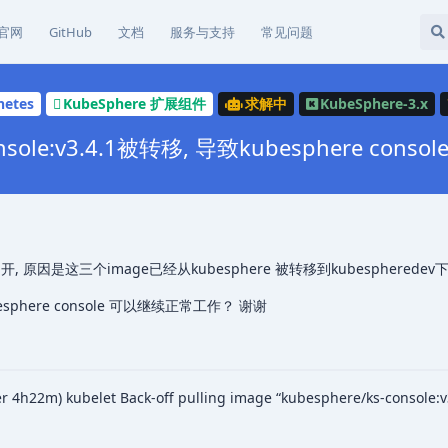
官网
GitHub
文档
服务与支持
常见问题
netes
KubeSphere 扩展组件
求解中
KubeSphere-3.x
sole:v3.4.1被转移, 导致kubesphere cons
 打不开, 原因是这三个image已经从kubesphere 被转移到kubespherede
here console 可以继续正常工作？ 谢谢
 4h22m) kubelet Back-off pulling image “kubesphere/ks-console:v