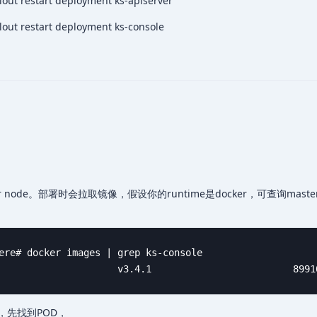
lout restart deployment ks-apiserver
lout restart deployment ks-console
aster node。部署时会拉取镜像，假设你的runtime是docker，可查询maste
ere# docker images | grep ks-console

                     v3.4.1                         8991
，先找到POD，