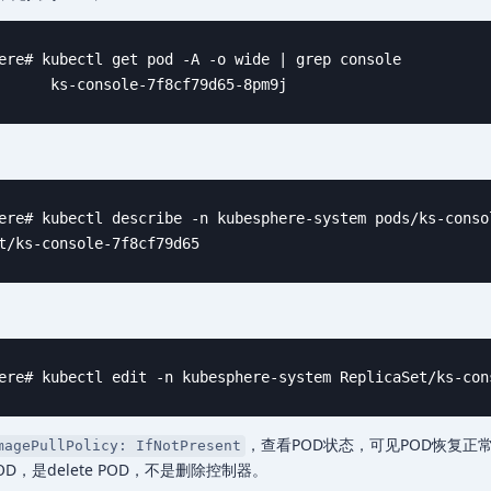
ere# kubectl get pod -A -o wide | grep console

      ks-console-7f8cf79d65-8pm9j                       
ere# kubectl describe -n kubesphere-system pods/ks-conso
t/ks-console-7f8cf79d65
ere# kubectl edit -n kubesphere-system ReplicaSet/ks-con
，查看POD状态，可见POD恢复正
magePullPolicy: IfNotPresent
OD，是delete POD，不是删除控制器。