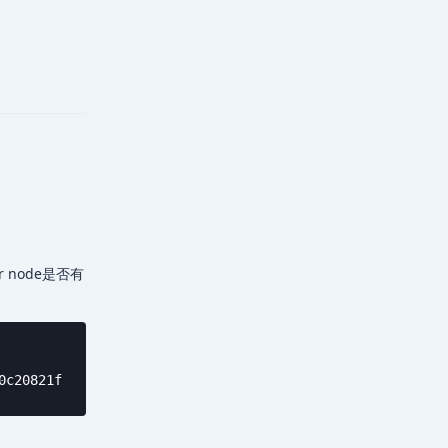
回复
r node是否有
0c20821f   21 months ago   146MB