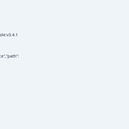
le:v3.4.1
e”,“path”: