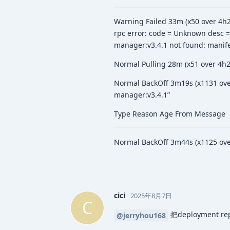
Warning Failed 33m (x50 over 4h2
rpc error: code = Unknown desc =
manager:v3.4.1 not found: mani
Normal Pulling 28m (x51 over 4h2
Normal BackOff 3m19s (x1131 over
manager:v3.4.1”
Type Reason Age From Message
Normal BackOff 3m44s (x1125 over
cici
2025年8月7日
C
把deployment 
@jerryhou168