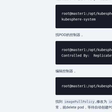
root@master1:/opt/kubesph
kubesphere-system        
找POD的控制器，
root@master1:/opt/kubesph
Controlled By:  ReplicaSe
编辑控制器，
root@master1:/opt/kubesph
找到
,修改为
imagePullPolicy
i
常，就delete pod，等待自动创建P