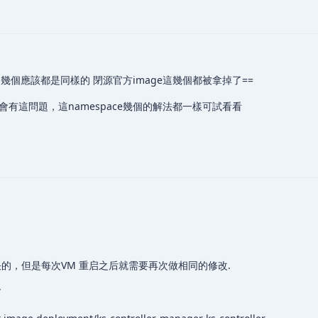
ystem這幾個應該都是同樣的 閉源官方image這幾個都被拿掉了==
會有這問題，這namespace幾個的解法都一樣可試看看
解决的，但是每次VM 重启之后就需要再次做相同的修改.
”