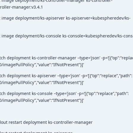
 image deployment/ks-controller-manager ks-controller-
oller-manager:v3.4.1
t image deployment/ks-apiserver ks-apiserver=kubespheredev/ks-
t image deployment/ks-console ks-console=kubespheredev/ks-conso
h deployment ks-controller-manager –type=‘json’ -p=‘[{“op”:“replac
/imagePullPolicy”,“value”:“IfNotPresent”}]’
h deployment ks-apiserver –type=‘json’ -p=‘[{“op”:“replace”,“path”:
/imagePullPolicy”,“value”:“IfNotPresent”}]’
h deployment ks-console –type=‘json’ -p=‘[{“op”:“replace”,“path”:
/imagePullPolicy”,“value”:“IfNotPresent”}]’
lout restart deployment ks-controller-manager