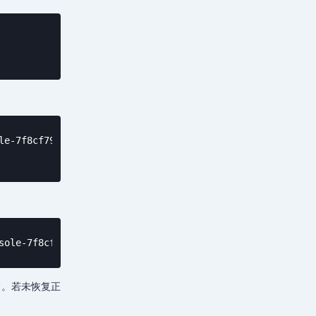
             1/1     Running            1 (2d1h ago)    
le-7f8cf79d65-8pm9j | grep Contro

sole-7f8cf79d65
常。若未恢复正