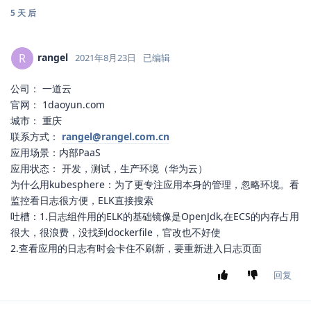
5 天
后
rangel
R
2021年8月23日
已编辑
公司： 一道云
官网： 1daoyun.com
城市： 重庆
联系方式：
rangel@rangel.com.cn
应用场景：内部PaaS
应用状态： 开发，测试，生产环境（华为云）
为什么用kubesphere：为了更专注应用本身的管理，忽略环境。看
监控看日志很方便，ELK直接搜索
吐槽：1.日志组件用的ELK的基础镜像是OpenJdk,在ECS的内存占用
很大，很浪费，没找到dockerfile，官改也不好使
2.查看应用的日志有时会卡住不刷新，要重新进入日志页面
回复