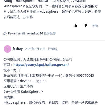
zadig，kubesphere，kuboard , 各有优缺点，总体来说
kubesphere体验是较好的一个，也符合公司项目容器化转型的方
向，所以个人倾向于使用kubesphere，领导们也有较大兴趣，希望
以后能更进一步合作
回复
Feynman
和
faweizhao26
觉得很赞
fsckzy
F
2021年8月11日
已编辑
公司或组织：万达信息股份有限公司海口分公司
官网：
https://ycsmy.kgxj.haikou.gov.cn/
城市：海口
联系方式 (邮件地址或者微信号中的一个)：微信号1003770043
应用场景：devops、logging
应用状态：生产环境
为什么使用 KubeSphere？
因为懒。
用kubesphere，那代码发布、看日志、监控、告警一站式都解决