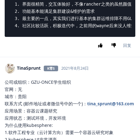
 1. 界面很精简，交互体验好，不像rancher之类的虽然颜值也
 2. 功能基本能满足集群建设&维护的需求

 3. 最主要的一点，其实我们进行基本的集群运维排障不用GUI界面直
 4. 社区比较活跃，积极迭代中，之前用的wayne后来没人维护
回复
TinaSprunt
2021年8月24日
K零S
公司或组织：GZU-ONCE学生组织
官网：无
城市：贵阳
联系方式 (邮件地址或者微信号中的一个)：
tina_sprunt@163.com
应用场景：容器云课题研究
应用状态：测试环境，开发环境
为什么使用kubesphere:
1.软件工程专业（云计算方向）需要一个容器云研究对象
2.kubesphere UI非常漂亮