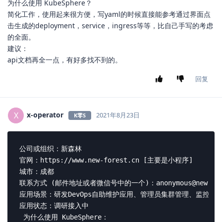
为什么使用 KubeSphere？
简化工作，使用起来很方便，写yaml的时候直接能参考通过界面点
击生成的deployment，service，ingress等等，比自己手写的考虑
的全面。
建议：
api文档再全一点，有好多找不到的。
回复
x-operator
X
2021年8月23日
K零S
公司或组织：新森林

官网：https://www.new-forest.cn [主要是小程序]

城市：成都

联系方式 (邮件地址或者微信号中的一个)：anonymous@new-fores
应用场景：研发DevOps自助维护应用、管理员集群管理、监控运维
应用状态：调研接入中

 为什么使用 KubeSphere：
