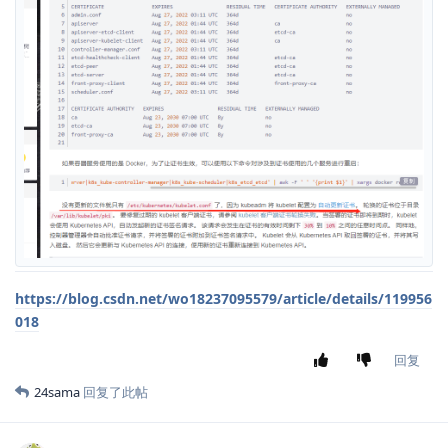
https://blog.csdn.net/wo18237095579/article/details/119956
018
回复
24sama
回复了此帖