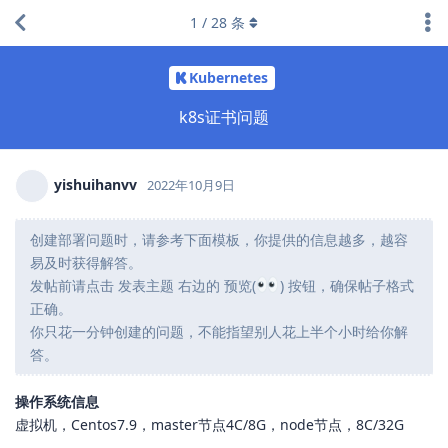
1
/
28
条
Kubernetes
k8s证书问题
yishuihanvv
2022年10月9日
创建部署问题时，请参考下面模板，你提供的信息越多，越容
易及时获得解答。
发帖前请点击 发表主题 右边的 预览(
) 按钮，确保帖子格式
正确。
你只花一分钟创建的问题，不能指望别人花上半个小时给你解
答。
操作系统信息
虚拟机，Centos7.9，master节点4C/8G，node节点，8C/32G