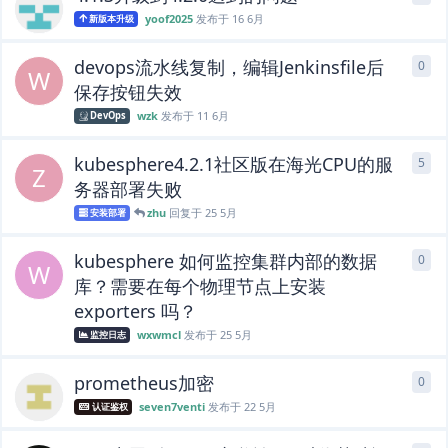
yoof2025
发布于
16 6月
新版本升级
devops流水线复制，编辑Jenkinsfile后
0
0
条
W
保存按钮失效
wzk
发布于
11 6月
DevOps
kubesphere4.2.1社区版在海光CPU的服
5
5
条
Z
务器部署失败
zhu
回复于
25 5月
安装部署
kubesphere 如何监控集群内部的数据
0
0
条
W
库？需要在每个物理节点上安装
exporters 吗？
wxwmcl
发布于
25 5月
监控日志
prometheus加密
0
0
条
seven7venti
发布于
22 5月
认证鉴权