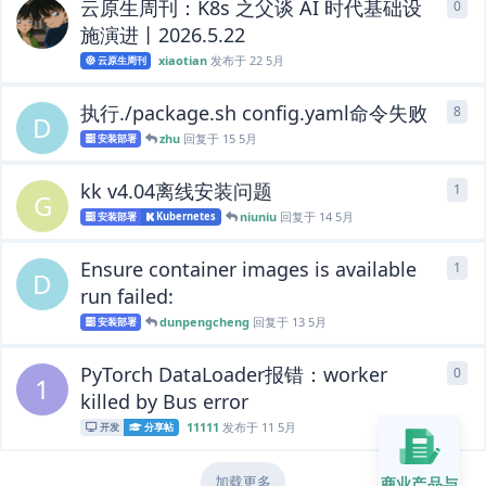
云原生周刊：K8s 之父谈 AI 时代基础设
0
0
条
施演进丨2026.5.22
xiaotian
发布于
22 5月
云原生周刊
执行./package.sh config.yaml命令失败
8
8
条
D
zhu
回复于
15 5月
安装部署
kk v4.04离线安装问题
1
1
条
G
niuniu
回复于
14 5月
安装部署
Kubernetes
Ensure container images is available
1
1
条
D
run failed:
dunpengcheng
回复于
13 5月
安装部署
PyTorch DataLoader报错：worker
0
0
条
1
killed by Bus error
11111
发布于
11 5月
开发
分享帖
加载更多
商业产品与