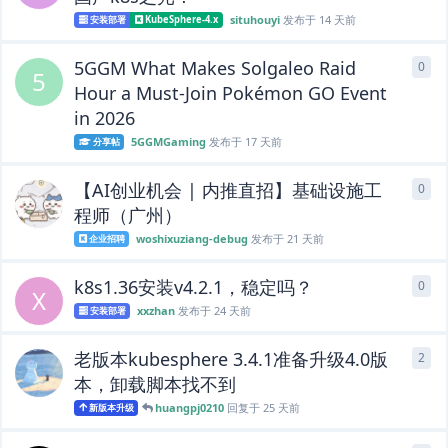
situhouyi
发布于
14 天前
安装部署
KubeSphere-4.x
5GGM What Makes Solgaleo Raid
0
0
条
5
Hour a Must-Join Pokémon GO Event
in 2026
5GGMGaming
发布于
17 天前
分享帖
【AI创业机会 | 内推直招】基础设施工
0
0
条
程师（广州）
woshixuziang-debug
发布于
21 天前
企业招聘
k8s1.36安装v4.2.1，稳定吗？
0
0
条
X
xxzhan
发布于
24 天前
安装部署
老版本kubesphere 3.4.1准备升级4.0版
2
2
条
本，卸载脚本找不到
huangpj0210
回复于
25 天前
新版本升级