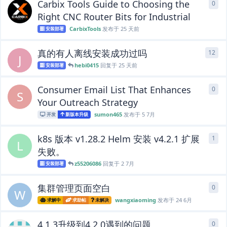
Carbix Tools Guide to Choosing the
0
0
条
Right CNC Router Bits for Industrial
CarbixTools
发布于
25 天前
安装部署
真的有人离线安装成功过吗
12
12
J
hebi0415
回复于
25 天前
安装部署
Consumer Email List That Enhances
0
0
条
S
Your Outreach Strategy
sumon465
发布于
5 7月
开发
新版本升级
k8s 版本 v1.28.2 Helm 安装 v4.2.1 扩展
1
1
条
L
失败。
z55206086
回复于
2 7月
安装部署
集群管理页面空白
0
0
条
W
wangxiaoming
发布于
24 6月
求解中
求助帖
未解决
4.1.3升级到4.2.0遇到的问题
0
0
条