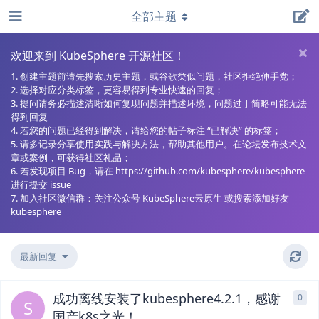
全部主题
欢迎来到 KubeSphere 开源社区！
1. 创建主题前请先搜索历史主题，或谷歌类似问题，社区拒绝伸手党；
2. 选择对应分类标签，更容易得到专业快速的回复；
3. 提问请务必描述清晰如何复现问题并描述环境，问题过于简略可能无法
得到回复
4. 若您的问题已经得到解决，请给您的帖子标注 “已解决” 的标签；
5. 请多记录分享使用实践与解决方法，帮助其他用户。在论坛发布技术文
章或案例，可获得社区礼品；
6. 若发现项目 Bug，请在 https://github.com/kubesphere/kubesphere
进行提交 issue
7. 加入社区微信群：关注公众号 KubeSphere云原生 或搜索添加好友
kubesphere
最新回复
成功离线安装了kubesphere4.2.1，感谢
0
0
条
S
国产k8s之光！