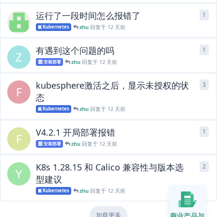
运行了一段时间怎么报错了
1
1
条
zhu
回复于
12 天前
Kubernetes
有遇到这个问题的吗
1
1
条
Z
zhu
回复于
12 天前
安装部署
kubesphere激活之后，显示未授权的状
3
3
条
F
态
zhu
回复于
12 天前
Kubernetes
V4.2.1 开局部署报错
1
1
条
F
zhu
回复于
12 天前
安装部署
K8s 1.28.15 和 Calico 兼容性与版本选
2
2
条
Y
型建议
zhu
回复于
12 天前
Kubernetes
加载更多
商业产品与