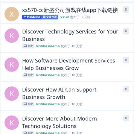
xs570·cc新盛公司游戏在线app下载链接
0
0
条
X
xs570
发布于
8 天前
新版本升级
安装部署
Discover Technology Services for Your
0
0
条
K
Business
kritikasharma
发布于
10 天前
开发
How Software Development Services
0
0
条
K
Help Businesses Grow
kritikasharma
发布于
10 天前
开发
Discover How AI Can Support
0
0
条
K
Business Growth
kritikasharma
发布于
10 天前
开发
Discover More About Modern
0
0
条
K
Technology Solutions
kritikasharma
发布于
10 天前
开发