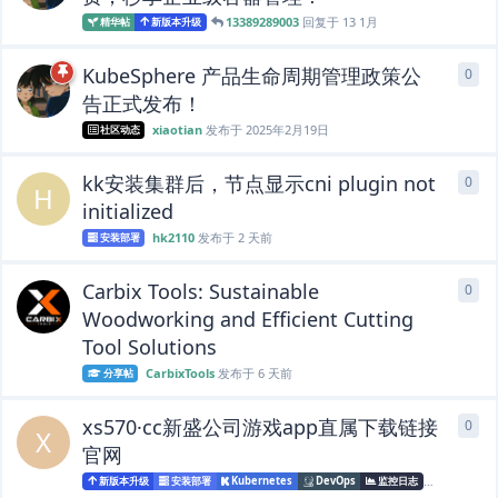
13389289003
回复于
13 1月
精华帖
新版本升级
KubeSphere 产品生命周期管理政策公
0
0
条
告正式发布！
xiaotian
发布于
2025年2月19日
社区动态
kk安装集群后，节点显示cni plugin not
0
0
条
H
initialized
hk2110
发布于
2 天前
安装部署
Carbix Tools: Sustainable
0
0
条
Woodworking and Efficient Cutting
Tool Solutions
CarbixTools
发布于
6 天前
分享帖
xs570·cc新盛公司游戏app直属下载链接
0
0
条
X
官网
xs570
发布
新版本升级
安装部署
Kubernetes
DevOps
监控日志