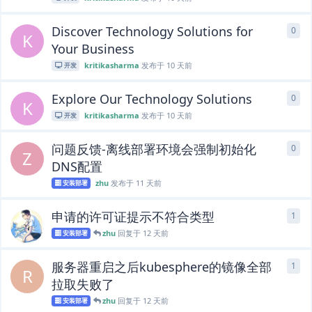
Discover Technology Solutions for
0
0
条
K
Your Business
kritikasharma
发布于
10 天前
开发
Explore Our Technology Solutions
0
0
条
K
kritikasharma
发布于
10 天前
开发
问题反馈-离线部署环境会强制初始化
0
0
条
Z
DNS配置
zhu
发布于
11 天前
安装部署
申请的许可证提示不符合类型
1
1
条
zhu
回复于
12 天前
安装部署
服务器重启之后kubesphere的镜像全部
1
1
条
R
拉取失败了
zhu
回复于
12 天前
安装部署