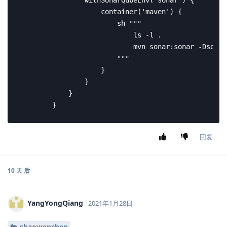
执行成功一次之后，才会显示，默认不会显示。
回复
nanjofan
和
YangYongQiang
回复了此帖
nanjofan
2020年12月7日
K零S
可以用了，是之前配置installer的时候token
shaowenchen
的位置写错了，感谢
回复
MrZhooou
回复了此帖
8 天
后
MrZhooou
M
2020年12月15日