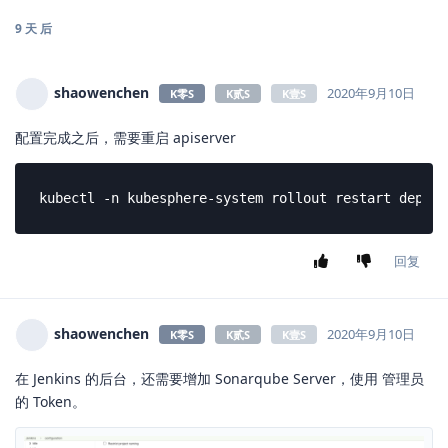
获取的相关值：externalSonarUrl、externalSonarToken，填
写参数完成后保存退出即可。
创建webhook
获取webhook地址
export NODE_PORT=$(kubectl get --namespace kubesphe
export NODE_IP=$(kubectl get nodes --namespace kube
echo http://$NODE_IP:$NODE_PORT/sonarqube-webhook/