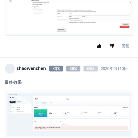
Administration –> Configuration –> Webhooks 新建webhook，
填入webhook信息后点击创建。