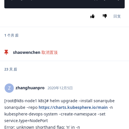
回复
jiazhongyu
回复了此帖
9 天
后
jiazhongyu
J
2020年9月30日
K零S
大佬,请问一下,我按照你的教程安装了
shaowenchen
sonarqube之后,流水线代码检查完毕了,kubesphere确没有代码检
查的可视化界面是什么回事啊
回复
nanjofan
回复了此帖
jiazhongyu
J
2020年9月30日
K零S