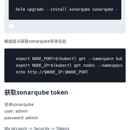
helm upgrade --install sonarqube sonarqube --repo
根据提示获取sonarqube登录信息
  export NODE_PORT=$(kubectl get --namespace kubesp
  export NODE_IP=$(kubectl get nodes --namespace ku
  echo http://$NODE_IP:$NODE_PORT
获取sonarqube token
登录sonarqube
user: admin