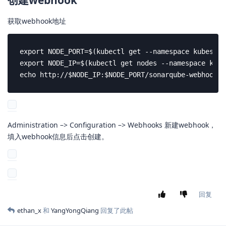
配置sonarqube参数
kubectl edit cc -n kubesphere-system ks-installer
devops下添加sonarqube的url及token参数，并填入前述步骤