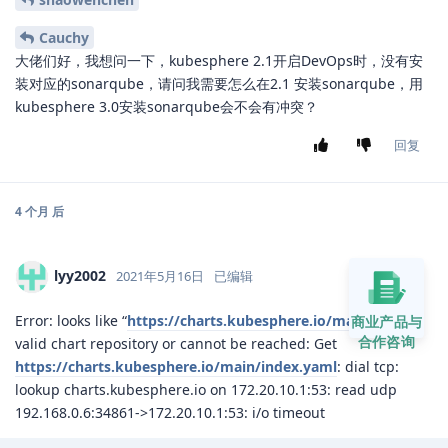
你好,我的前端也不展示,可否请教一下installer的
nanjofan
token位置有什么问题,我看看是否也是同样的错误.
回复
nanjofan
回复了此帖
nanjofan
2020年12月18日
K零S
就是写yaml文件的时候yaml的格式有点不对，不
MrZhooou
知道你是这个问题不
回复
商业产品与
合作咨询
1 个月
后
hhh
H
2021年1月18日