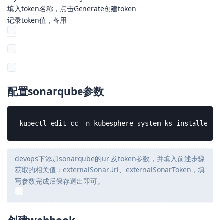
password: admin
My Account –> Security –> Tokens
填入token名称，点击Generate创建token
记录token值，备用