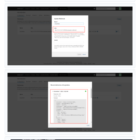
1 个月
后
shaowenchen
取消置顶
23 天
后
zhanghuanpro
Z
2020年12月5日
[root@k8s-node1 k8s]# helm upgrade –install sonarqube
sonarqube –repo
https://charts.kubesphere.io/main
-n
kubesphere-devops-system –create-namespace –set
service.type=NodePort
Error: unknown shorthand flag: ‘n’ in -n
回复