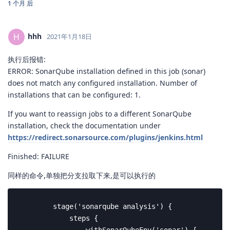
回复
shaowenchen
回复了此帖
shaowenchen
2020年12月7日
K零S
K贰S
K壹S
nanjofan
配置完了，需要重启服务。还可以检查一下 yaml的格式，主要是对
齐问题。