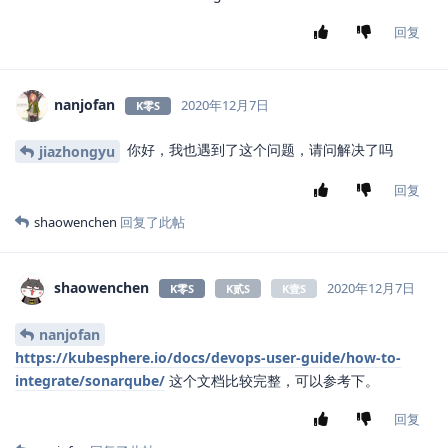
修改kubesphere连接sonarqube的ip端口 为
shaowenchen
sonarqube容器的端口之后, 就有可视化界面, 使用headless服务暴
露的节点ip+35343端口就无法建立连接
回复
9 天
后
Jeff
添加标签
标签
FAQ
6 天
后
ethan_x
E
2020年10月15日
安装sonarqube时，postgresql启动失败，请问这个
Cauchy
是什么原因？