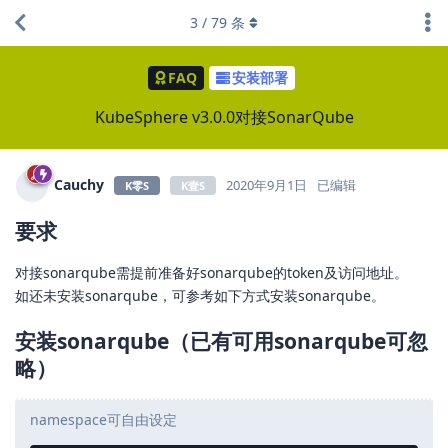
3
/
79
条
FAQ
安装部署
KubeSphere v3.0.0对接SonarQube
Cauchy
2020年9月1日
已编辑
K零S
K壹S
要求
对接sonarqube需提前准备好sonarqube的token及访问地址。
如还未安装sonarqube，可参考如下方式安装sonarqube。
安装sonarqube（已有可用sonarqube可忽
略）
namespace可自由设定