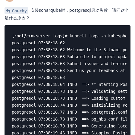
Cauchy
2020年9月19日
K零S
K壹S
jwangkun
可以用helm的–set参数设置一下service的类型为nodeport哦，或
者自己定义chart的values.yaml。
helm upgrade --install sonarqube sonarqube --repo h
回复
YangYongQiang
回复了此帖
shaowenchen
2020年9月21日
K零S
K贰S
K壹S
erinyeo
找下 client 关键字，增加一项就行。