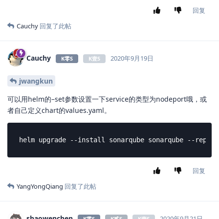
zhangyuxiansen2017
提示非常清楚了，sonarqube 的版本不支持 branch 参数，在
jenkinsfile 里面去掉就可以
回复
shaowenchen
2020年9月10日
K零S
K贰S
K壹S
zhangyuxiansen2017
切到指定分支啊。。。
回复
YangYongQiang
回复了此帖
8 天
后
erinyeo