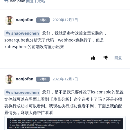
[root@crm-server logs]# kubectl logs -n kubesphere-
postgresql 07:38:18.62 

postgresql 07:38:18.62 Welcome to the Bitnami postg
postgresql 07:38:18.63 Subscribe to project updates
postgresql 07:38:18.63 Submit issues and feature re
postgresql 07:38:18.63 Send us your feedback at con
postgresql 07:38:18.63 

postgresql 07:38:18.64 INFO  ==> ** Starting Postgr
postgresql 07:38:18.73 INFO  ==> Validating setting
postgresql 07:38:18.73 INFO  ==> Loading custom pre
postgresql 07:38:18.74 INFO  ==> Initializing Postg
postgresql 07:38:18.77 INFO  ==> postgresql.conf fi
postgresql 07:38:18.78 INFO  ==> pg_hba.conf file n
postgresql 07:38:18.79 INFO  ==> Generating local a
postgresql 07:38:19.46 INFO  ==> Stopping PostgreSQ
回复