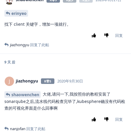
2020年9月18日
K零S
client:
devops:
shaowenchen
sonarqubeURL: http://xxx.com:31725
请问新增到哪一行
回复
shaowenchen
回复了此帖
jwangkun
2020年9月19日
K零S
helm upgrade –install sonarqube sonarqube –repo
https://charts.kubesphere.io/main
-n kubesphere-devops-
system –create-namespace`
安装完后，端口没映射出来，没法访问呀
回复