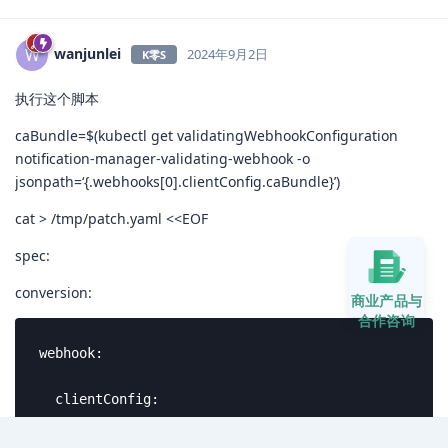
wanjunlei
W
2024年9月2日
K零S
执行这个脚本
caBundle=$(kubectl get validatingWebhookConfiguration
notification-manager-validating-webhook -o
jsonpath=‘{.webhooks[0].clientConfig.caBundle}’)
cat > /tmp/patch.yaml <<EOF
spec:
conversion:
商业产品与
合作咨询
webhook:

  clientConfig:

    caBundle: ${caBundle}
