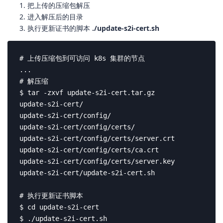
把上传的压缩包解压
进入解压后的目录
执行更新证书的脚本
./update-s2i-cert.sh
# 上传压缩包到可访问 k8s 集群的节点

...

# 解压缩

$ tar -zxvf update-s2i-cert.tar.gz

update-s2i-cert/

update-s2i-cert/config/

update-s2i-cert/config/certs/

update-s2i-cert/config/certs/server.crt

update-s2i-cert/config/certs/ca.crt

update-s2i-cert/config/certs/server.key

update-s2i-cert/update-s2i-cert.sh

# 执行更新证书脚本

$ cd update-s2i-cert

$ ./update-s2i-cert.sh
