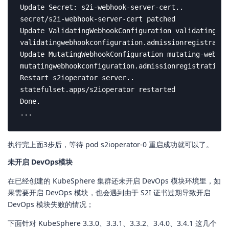
Update Secret: s2i-webhook-server-cert..

secret/s2i-webhook-server-cert patched

Update ValidatingWebhookConfiguration validating-we
validatingwebhookconfiguration.admissionregistratio
Update MutatingWebhookConfiguration mutating-webhoo
mutatingwebhookconfiguration.admissionregistration.
Restart s2ioperator server..

statefulset.apps/s2ioperator restarted

Done.

...
执行完上面3步后，等待 pod s2ioperator-0 重启成功就可以了。
未开启 DevOps模块
在已经创建的 KubeSphere 集群还未开启 DevOps 模块环境里，如
果需要开启 DevOps 模块，也会遇到由于 S2I 证书过期导致开启
DevOps 模块失败的情况；
下面针对 KubeSphere 3.3.0、3.3.1、3.3.2、3.4.0、3.4.1 这几个