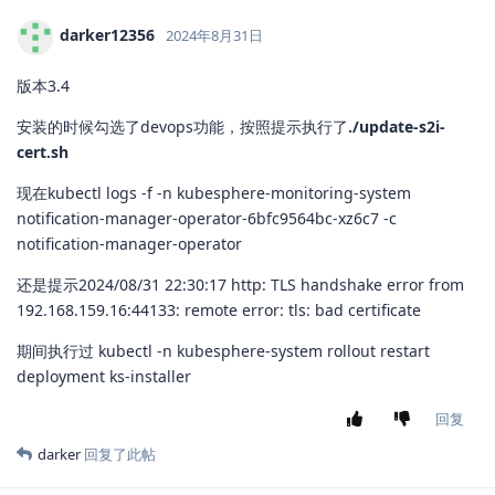
darker12356
2024年8月31日
版本3.4
安装的时候勾选了devops功能，按照提示执行了
./update-s2i-
cert.sh
现在kubectl logs -f -n kubesphere-monitoring-system
notification-manager-operator-6bfc9564bc-xz6c7 -c
notification-manager-operator
还是提示2024/08/31 22:30:17 http: TLS handshake error from
192.168.159.16:44133: remote error: tls: bad certificate
期间执行过 kubectl -n kubesphere-system rollout restart
deployment ks-installer
回复
darker
回复了此帖