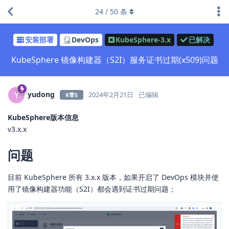
24
/
50
条
安装部署
DevOps
KubeSphere-3.x
已解决
KubeSphere 镜像构建器（S2I）服务证书过期(x509)问题
yudong
Y
2024年2月21日
已编辑
K零S
KubeSphere版本信息
v3.x.x
问题
目前 KubeSphere 所有 3.x.x 版本，如果开启了 DevOps 模块并使
用了镜像构建器功能（S2I）都会遇到证书过期问题；