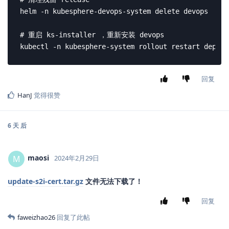
helm -n kubesphere-devops-system delete devops

# 重启 ks-installer ，重新安装 devops

kubectl -n kubesphere-system rollout restart deploy
回复
HanJ
觉得很赞
6 天
后
maosi
M
2024年2月29日
update-s2i-cert.tar.gz
文件无法下载了！
回复
faweizhao26
回复了此帖