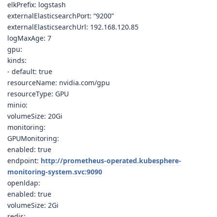
elkPrefix: logstash
externalElasticsearchPort: “9200”
externalElasticsearchUrl: 192.168.120.85
logMaxAge: 7
gpu:
kinds:
- default: true
resourceName: nvidia.com/gpu
resourceType: GPU
minio:
volumeSize: 20Gi
monitoring:
GPUMonitoring:
enabled: true
endpoint:
http://prometheus-operated.kubesphere-
monitoring-system.svc:9090
openldap:
enabled: true
volumeSize: 2Gi
redis: