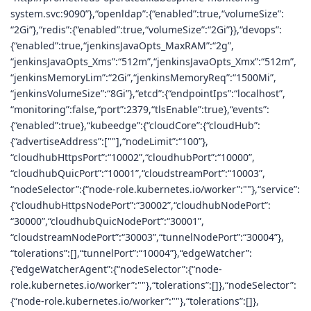
system.svc:9090”},“openldap”:{“enabled”:true,“volumeSize”:
“2Gi”},“redis”:{“enabled”:true,“volumeSize”:“2Gi”}},“devops”:
{“enabled”:true,“jenkinsJavaOpts_MaxRAM”:“2g”,
“jenkinsJavaOpts_Xms”:“512m”,“jenkinsJavaOpts_Xmx”:“512m”,
“jenkinsMemoryLim”:“2Gi”,“jenkinsMemoryReq”:“1500Mi”,
“jenkinsVolumeSize”:“8Gi”},“etcd”:{“endpointIps”:“localhost”,
“monitoring”:false,“port”:2379,“tlsEnable”:true},“events”:
{“enabled”:true},“kubeedge”:{“cloudCore”:{“cloudHub”:
{“advertiseAddress”:[""],“nodeLimit”:“100”},
“cloudhubHttpsPort”:“10002”,“cloudhubPort”:“10000”,
“cloudhubQuicPort”:“10001”,“cloudstreamPort”:“10003”,
“nodeSelector”:{“node-role.kubernetes.io/worker”:""},“service”:
{“cloudhubHttpsNodePort”:“30002”,“cloudhubNodePort”:
“30000”,“cloudhubQuicNodePort”:“30001”,
“cloudstreamNodePort”:“30003”,“tunnelNodePort”:“30004”},
“tolerations”:[],“tunnelPort”:“10004”},“edgeWatcher”:
{“edgeWatcherAgent”:{“nodeSelector”:{“node-
role.kubernetes.io/worker”:""},“tolerations”:[]},“nodeSelector”:
{“node-role.kubernetes.io/worker”:""},“tolerations”:[]},