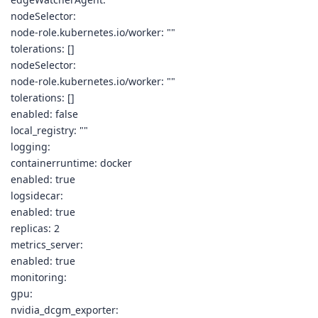
nodeSelector:
node-role.kubernetes.io/worker: ""
tolerations: []
nodeSelector:
node-role.kubernetes.io/worker: ""
tolerations: []
enabled: false
local_registry: ""
logging:
containerruntime: docker
enabled: true
logsidecar:
enabled: true
replicas: 2
metrics_server:
enabled: true
monitoring:
gpu:
nvidia_dcgm_exporter: