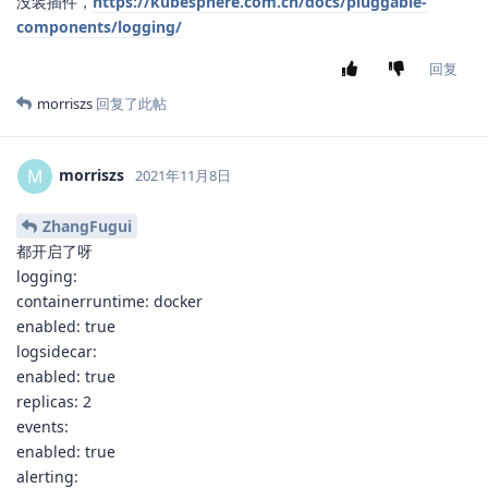
没装插件，
https://kubesphere.com.cn/docs/pluggable-
components/logging/
回复
morriszs
回复了此帖
morriszs
M
2021年11月8日
ZhangFugui
都开启了呀
logging:
containerruntime: docker
enabled: true
logsidecar:
enabled: true
replicas: 2
events:
enabled: true
alerting: