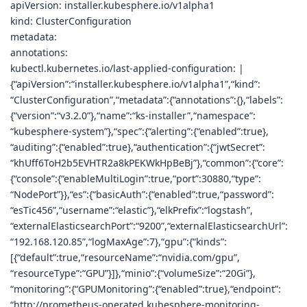
apiVersion: installer.kubesphere.io/v1alpha1
kind: ClusterConfiguration
metadata:
annotations:
kubectl.kubernetes.io/last-applied-configuration: |
{“apiVersion”:“installer.kubesphere.io/v1alpha1”,“kind”:
“ClusterConfiguration”,“metadata”:{“annotations”:{},“labels”:
{“version”:“v3.2.0”},“name”:“ks-installer”,“namespace”:
“kubesphere-system”},“spec”:{“alerting”:{“enabled”:true},
“auditing”:{“enabled”:true},“authentication”:{“jwtSecret”:
“khUff6ToH2b5EVHTR2a8kPEKWkHpBeBj”},“common”:{“core”:
{“console”:{“enableMultiLogin”:true,“port”:30880,“type”:
“NodePort”}},“es”:{“basicAuth”:{“enabled”:true,“password”:
“esTic456”,“username”:“elastic”},“elkPrefix”:“logstash”,
“externalElasticsearchPort”:“9200”,“externalElasticsearchUrl”:
“192.168.120.85”,“logMaxAge”:7},“gpu”:{“kinds”:
[{“default”:true,“resourceName”:“nvidia.com/gpu”,
“resourceType”:“GPU”}]},“minio”:{“volumeSize”:“20Gi”},
“monitoring”:{“GPUMonitoring”:{“enabled”:true},“endpoint”:
“http://prometheus-operated.kubesphere-monitoring-