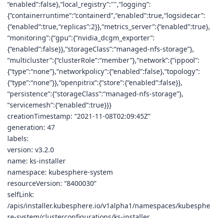
“enabled”:false},“local_registry”:"",“logging”:
{“containerruntime”:“containerd”,“enabled”:true,“logsidecar”:
{“enabled”:true,“replicas”:2}},“metrics_server”:{“enabled”:true},
“monitoring”:{“gpu”:{“nvidia_dcgm_exporter”:
{“enabled”:false}},“storageClass”:“managed-nfs-storage”},
“multicluster”:{“clusterRole”:“member”},“network”:{“ippool”:
{“type”:“none”},“networkpolicy”:{“enabled”:false},“topology”:
{“type”:“none”}},“openpitrix”:{“store”:{“enabled”:false}},
“persistence”:{“storageClass”:“managed-nfs-storage”},
“servicemesh”:{“enabled”:true}}}
creationTimestamp: “2021-11-08T02:09:45Z”
generation: 47
labels:
version: v3.2.0
name: ks-installer
namespace: kubesphere-system
resourceVersion: “8400030”
selfLink:
/apis/installer.kubesphere.io/v1alpha1/namespaces/kubesphe
re-system/clusterconfigurations/ks-installer