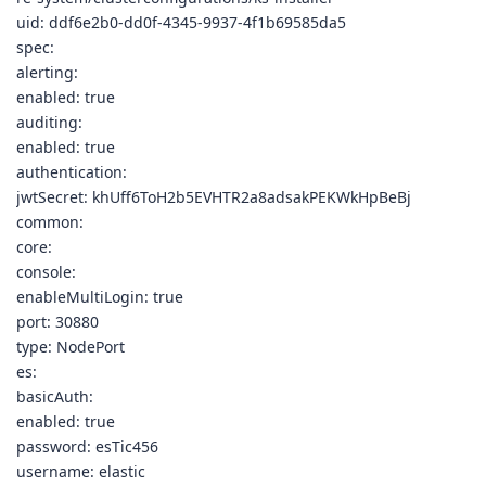
uid: ddf6e2b0-dd0f-4345-9937-4f1b69585da5
spec:
alerting:
enabled: true
auditing:
enabled: true
authentication:
jwtSecret: khUff6ToH2b5EVHTR2a8adsakPEKWkHpBeBj
common:
core:
console:
enableMultiLogin: true
port: 30880
type: NodePort
es:
basicAuth:
enabled: true
password: esTic456
username: elastic