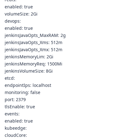
enabled: true
volumeSize: 2Gi
devops:
enabled: true
jenkinsJavaOpts_MaxRAM: 2g
jenkinsJavaOpts_Xms: 512m
jenkinsJavaOpts_Xmx: 512m
jenkinsMemoryLim: 2Gi
jenkinsMemoryReq: 1500Mi
jenkinsVolumeSize: 8Gi
etcd:
endpointIps: localhost
monitoring: false
port: 2379
tlsEnable: true
events:
enabled: true
kubeedge:
cloudCore: