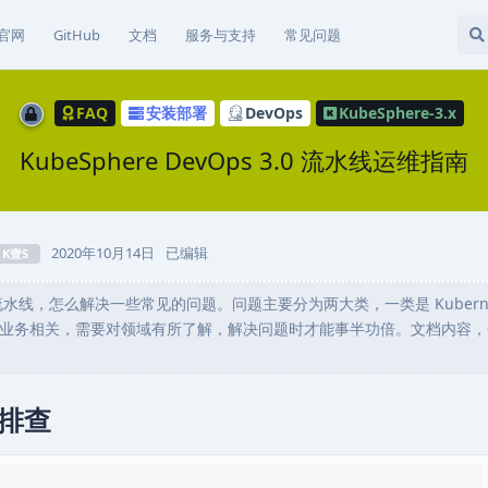
官网
GitHub
文档
服务与支持
常见问题
FAQ
安装部署
DevOps
KubeSphere-3.x
KubeSphere DevOps 3.0 流水线运维指南
2020年10月14日
已编辑
K壹S
 流水线，怎么解决一些常见的问题。问题主要分为两大类，一类是 Kuberne
业务相关，需要对领域有所了解，解决问题时才能事半功倍。文档内容，
问题排查