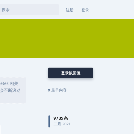
注册
登录
登录以回复
tes 相关
最早内容
会不断滚动
9
/
35
条
二月 2021