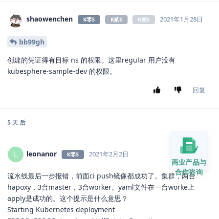
shaowenchen
2021年1月28日
K零S
K贰S
K壹S
bb99gh
创建的凭证得有目标 ns 的权限。这里regular 用户没有
kubesphere-sample-dev 的权限。
回复
5 天
后
leonanor
L
2021年2月2日
K零S
商业产品与
合作咨询
流水线最后一步报错，前面ci push镜像都成功了。集群，两台
hapoxy，3台master，3台worker。yaml文件在一台worke上
apply是成功的。这个提示是什么意思？
Starting Kubernetes deployment