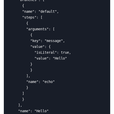
      {

      "name": "default",

      "steps": [

        {

        "arguments": [

          {

          "key": "message",

          "value": {

            "isLiteral": true,

            "value": "Hello"

          }

          }

        ],

        "name": "echo"

        }

      ]

      }

    ],

    "name": "Hello"
