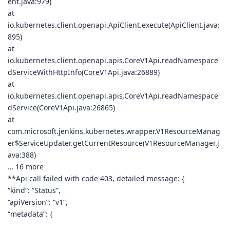
ent.java:979)
at
io.kubernetes.client.openapi.ApiClient.execute(ApiClient.java:
895)
at
io.kubernetes.client.openapi.apis.CoreV1Api.readNamespace
dServiceWithHttpInfo(CoreV1Api.java:26889)
at
io.kubernetes.client.openapi.apis.CoreV1Api.readNamespace
dService(CoreV1Api.java:26865)
at
com.microsoft.jenkins.kubernetes.wrapper.V1ResourceManag
er$ServiceUpdater.getCurrentResource(V1ResourceManager.j
ava:388)
… 16 more
**Api call failed with code 403, detailed message: {
“kind”: “Status”,
“apiVersion”: “v1”,
“metadata”: {