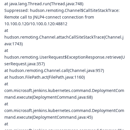
at java.lang.Thread.run(Thread.java:748)
Suppressed: hudson.remoting.Channel$CallSiteStackTrace:
Remote call to JNLP4-connect connection from
10.100.0.120/10.100.0.120:48812
at
hudson.remoting.Channel.attachCallSiteStackTrace(Channel.j
ava:1743)
at
hudson.remoting.UserRequest$ExceptionResponse.retrieve(U
serRequest.java:357)
at hudson.remoting.Channel.call(Channel.java:957)
at hudson.FilePath.act(FilePath.java:1160)
at
com.microsoft.jenkins.kubernetes.command.DeploymentCom
mand.execute(DeploymentCommand.java:68)
at
com.microsoft.jenkins.kubernetes.command.DeploymentCom
mand.execute(DeploymentCommand.java:45)
at