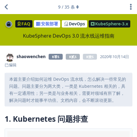
9
/
35
条
FAQ
安装部署
DevOps
KubeSphere-3.x
KubeSphere DevOps 3.0 流水线运维指南
shaowenchen
2020年10月14日
K零S
K贰S
K壹S
已编辑
本篇主要介绍如何运维 DevOps 流水线，怎么解决一些常见的
问题。问题主要分为两大类，一类是 Kubernetes 相关的，具
有一定通用性；另一类是与业务相关，需要对领域有所了解，
解决问题时才能事半功倍。文档内容，会不断滚动更新。
1. Kubernetes 问题排查