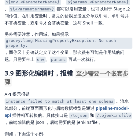
、
${env.<ParameterName>}
${params.<ParameterName>}
、
都可以引用变量，也可以用于 Stage 之
${<ParameterName>}
间传值。在引用变量时，常见的错误是没区分单双引号。单引号并
不替换变量，双引号才会替换变量，这与 Shell 一致。
另外需要注意，作用域。如果提示
groovy.lang.MissingPropertyException: No such
property:
，而你又十分确认定义了这个变量，那么很有可能是作用域的问
题。只需要带上
、
再试一次就行。
env
params
3.9 图形化编辑时，报错
至少需要一个嵌套步
骤
API 提示报错
。流水
instance failed to match at least one schema
线部分，前端页面图形化与后端数据模型是通过
pipeline-model-
api
插件相互转换的。具体接口是
和
/tojson
/tojenkinsfile
，前端编辑的是 json ，后端需要的是 jenkinsfile 。
例如，下面这个示例: