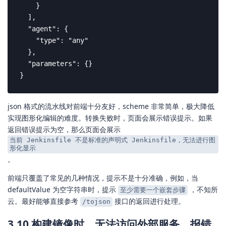
    }

  ],

  "agent": {

    "type": "any"

  },

  "parameters": {}

}
json 格式的流水线对前端十分友好，scheme 非常简单，极大降低
实现图形化编辑的难度。转换失败时，页面会展示错误提示。如果
返回错误提示为空，那么页面会展示
当前 Jenkinsfile 不是标准的声明式 Jenkinsfile，无法进行图
形化显示
。
前端只覆盖了常见的几种情况，提示不是十分准确，例如，当
defaultValue 为空字符串时，提示
，不知所
至少需要一个嵌套步骤
云。最好能够直接参考
接口的返回进行处理。
/tojson
3.10 构建镜像时，无法访问外部服务，报错