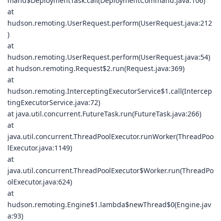
mand$DeploymentTask.call(DeploymentCommand.java:106)
at
hudson.remoting.UserRequest.perform(UserRequest.java:212
)
at
hudson.remoting.UserRequest.perform(UserRequest.java:54)
at hudson.remoting.Request$2.run(Request.java:369)
at
hudson.remoting.InterceptingExecutorService$1.call(Intercep
tingExecutorService.java:72)
at java.util.concurrent.FutureTask.run(FutureTask.java:266)
at
java.util.concurrent.ThreadPoolExecutor.runWorker(ThreadPoo
lExecutor.java:1149)
at
java.util.concurrent.ThreadPoolExecutor$Worker.run(ThreadPo
olExecutor.java:624)
at
hudson.remoting.Engine$1.lambda$newThread$0(Engine.jav
a:93)