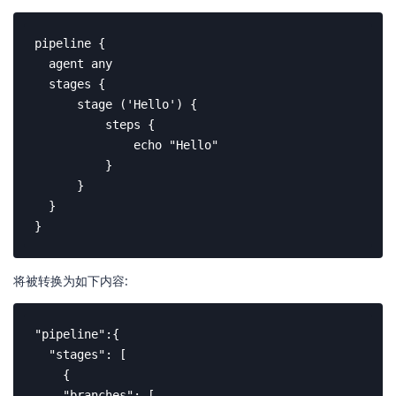
pipeline {

  agent any

  stages {

      stage ('Hello') {

          steps {

              echo "Hello"

          }

      }

  }

}
将被转换为如下内容:
"pipeline":{

  "stages": [

    {

    "branches": [
