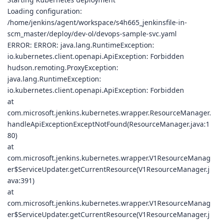
Loading configuration:
/home/jenkins/agent/workspace/s4h665_jenkinsfile-in-
scm_master/deploy/dev-ol/devops-sample-svc.yaml
ERROR: ERROR: java.lang.RuntimeException:
io.kubernetes.client.openapi.ApiException: Forbidden
hudson.remoting.ProxyException:
java.lang.RuntimeException:
io.kubernetes.client.openapi.ApiException: Forbidden
at
com.microsoft.jenkins.kubernetes.wrapper.ResourceManager.
handleApiExceptionExceptNotFound(ResourceManager.java:1
80)
at
com.microsoft.jenkins.kubernetes.wrapper.V1ResourceManag
er$ServiceUpdater.getCurrentResource(V1ResourceManager.j
ava:391)
at
com.microsoft.jenkins.kubernetes.wrapper.V1ResourceManag
er$ServiceUpdater.getCurrentResource(V1ResourceManager.j