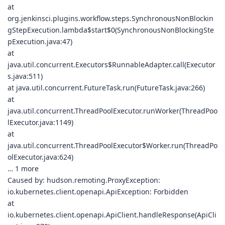
at
org.jenkinsci.plugins.workflow.steps.SynchronousNonBlockin
gStepExecution.lambda$start$0(SynchronousNonBlockingSte
pExecution.java:47)
at
java.util.concurrent.Executors$RunnableAdapter.call(Executor
s.java:511)
at java.util.concurrent.FutureTask.run(FutureTask.java:266)
at
java.util.concurrent.ThreadPoolExecutor.runWorker(ThreadPoo
lExecutor.java:1149)
at
java.util.concurrent.ThreadPoolExecutor$Worker.run(ThreadPo
olExecutor.java:624)
… 1 more
Caused by: hudson.remoting.ProxyException:
io.kubernetes.client.openapi.ApiException: Forbidden
at
io.kubernetes.client.openapi.ApiClient.handleResponse(ApiCli