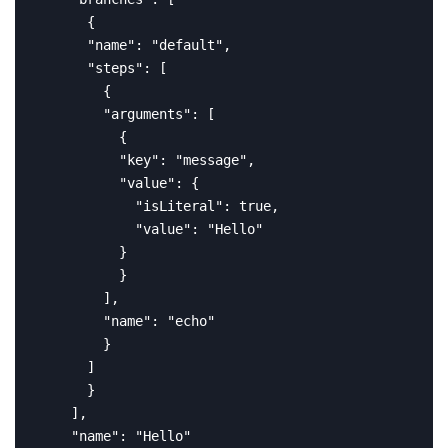
      {

      "name": "default",

      "steps": [

        {

        "arguments": [

          {

          "key": "message",

          "value": {

            "isLiteral": true,

            "value": "Hello"

          }

          }

        ],

        "name": "echo"

        }

      ]

      }

    ],

    "name": "Hello"
