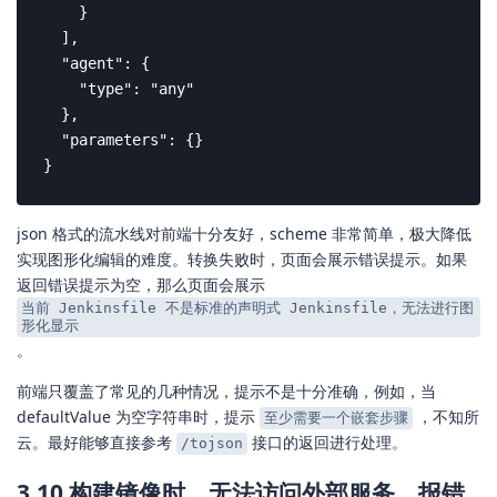
    }

  ],

  "agent": {

    "type": "any"

  },

  "parameters": {}

}
json 格式的流水线对前端十分友好，scheme 非常简单，极大降低
实现图形化编辑的难度。转换失败时，页面会展示错误提示。如果
返回错误提示为空，那么页面会展示
当前 Jenkinsfile 不是标准的声明式 Jenkinsfile，无法进行图
形化显示
。
前端只覆盖了常见的几种情况，提示不是十分准确，例如，当
defaultValue 为空字符串时，提示
，不知所
至少需要一个嵌套步骤
云。最好能够直接参考
接口的返回进行处理。
/tojson
3.10 构建镜像时，无法访问外部服务，报错