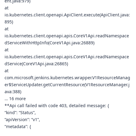
ent.java:979)
at
io.kubernetes.client.openapi.ApiClient.execute(ApiClient.java:
895)
at
io.kubernetes.client.openapi.apis.CoreV1Api.readNamespace
dServiceWithHttpInfo(CoreV1Api.java:26889)
at
io.kubernetes.client.openapi.apis.CoreV1Api.readNamespace
dService(CoreV1Api.java:26865)
at
com.microsoft.jenkins.kubernetes.wrapper.V1ResourceManag
er$ServiceUpdater.getCurrentResource(V1ResourceManager.j
ava:388)
… 16 more
**Api call failed with code 403, detailed message: {
“kind”: “Status”,
“apiVersion”: “v1”,
“metadata”: {