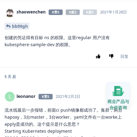
shaowenchen
2021年1月28日
K零S
K贰S
K壹S
bb99gh
创建的凭证得有目标 ns 的权限。这里regular 用户没有
kubesphere-sample-dev 的权限。
回复
5 天
后
leonanor
L
2021年2月2日
K零S
商业产品与
合作咨询
流水线最后一步报错，前面ci push镜像都成功了。集群，两台
hapoxy，3台master，3台worker。yaml文件在一台worke上
apply是成功的。这个提示是什么意思？
Starting Kubernetes deployment