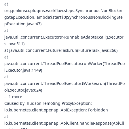
at
org.jenkinsci.plugins.workflow.steps.SynchronousNonBlockin
gStepExecution.lambda$start$0(SynchronousNonBlockingSte
pExecution.java:47)
at
java.util.concurrent.Executors$RunnableAdapter.call(Executor
s.java:511)
at java.util.concurrent.FutureTask.run(FutureTask.java:266)
at
java.util.concurrent.ThreadPoolExecutor.runWorker(ThreadPoo
lExecutor.java:1149)
at
java.util.concurrent.ThreadPoolExecutor$Worker.run(ThreadPo
olExecutor.java:624)
… 1 more
Caused by: hudson.remoting.ProxyException:
io.kubernetes.client.openapi.ApiException: Forbidden
at
io.kubernetes.client.openapi.ApiClient.handleResponse(ApiCli