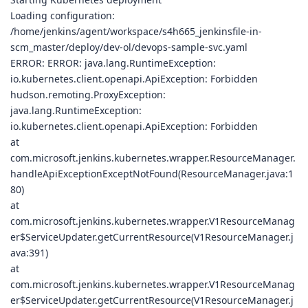
Loading configuration:
/home/jenkins/agent/workspace/s4h665_jenkinsfile-in-
scm_master/deploy/dev-ol/devops-sample-svc.yaml
ERROR: ERROR: java.lang.RuntimeException:
io.kubernetes.client.openapi.ApiException: Forbidden
hudson.remoting.ProxyException:
java.lang.RuntimeException:
io.kubernetes.client.openapi.ApiException: Forbidden
at
com.microsoft.jenkins.kubernetes.wrapper.ResourceManager.
handleApiExceptionExceptNotFound(ResourceManager.java:1
80)
at
com.microsoft.jenkins.kubernetes.wrapper.V1ResourceManag
er$ServiceUpdater.getCurrentResource(V1ResourceManager.j
ava:391)
at
com.microsoft.jenkins.kubernetes.wrapper.V1ResourceManag
er$ServiceUpdater.getCurrentResource(V1ResourceManager.j