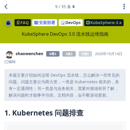
9
/
35
条
FAQ
安装部署
DevOps
KubeSphere-3.x
KubeSphere DevOps 3.0 流水线运维指南
shaowenchen
2020年10月14日
K零S
K贰S
K壹S
已编辑
本篇主要介绍如何运维 DevOps 流水线，怎么解决一些常见的
问题。问题主要分为两大类，一类是 Kubernetes 相关的，具
有一定通用性；另一类是与业务相关，需要对领域有所了解，
解决问题时才能事半功倍。文档内容，会不断滚动更新。
1. Kubernetes 问题排查