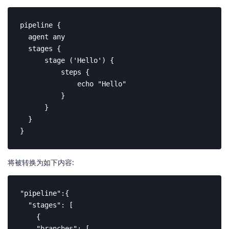
pipeline {

  agent any

  stages {

      stage ('Hello') {

          steps {

              echo "Hello"

          }

      }

  }

}
将被转换为如下内容:
"pipeline":{

  "stages": [

    {

    "branches": [
