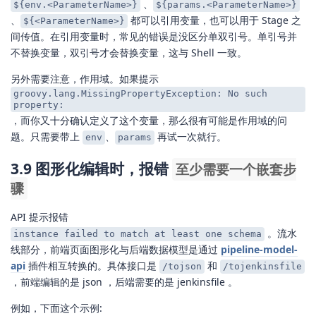
、
${env.<ParameterName>}
${params.<ParameterName>}
、
都可以引用变量，也可以用于 Stage 之
${<ParameterName>}
间传值。在引用变量时，常见的错误是没区分单双引号。单引号并
不替换变量，双引号才会替换变量，这与 Shell 一致。
另外需要注意，作用域。如果提示
groovy.lang.MissingPropertyException: No such
property:
，而你又十分确认定义了这个变量，那么很有可能是作用域的问
题。只需要带上
、
再试一次就行。
env
params
3.9 图形化编辑时，报错
至少需要一个嵌套步
骤
API 提示报错
。流水
instance failed to match at least one schema
线部分，前端页面图形化与后端数据模型是通过
pipeline-model-
api
插件相互转换的。具体接口是
和
/tojson
/tojenkinsfile
，前端编辑的是 json ，后端需要的是 jenkinsfile 。
例如，下面这个示例: