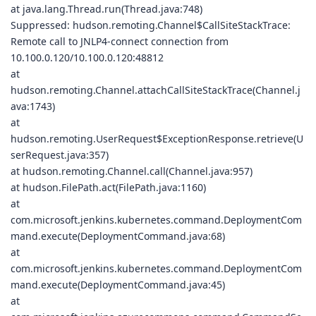
at java.lang.Thread.run(Thread.java:748)
Suppressed: hudson.remoting.Channel$CallSiteStackTrace:
Remote call to JNLP4-connect connection from
10.100.0.120/10.100.0.120:48812
at
hudson.remoting.Channel.attachCallSiteStackTrace(Channel.j
ava:1743)
at
hudson.remoting.UserRequest$ExceptionResponse.retrieve(U
serRequest.java:357)
at hudson.remoting.Channel.call(Channel.java:957)
at hudson.FilePath.act(FilePath.java:1160)
at
com.microsoft.jenkins.kubernetes.command.DeploymentCom
mand.execute(DeploymentCommand.java:68)
at
com.microsoft.jenkins.kubernetes.command.DeploymentCom
mand.execute(DeploymentCommand.java:45)
at