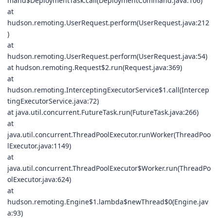
mand$DeploymentTask.call(DeploymentCommand.java:106)
at
hudson.remoting.UserRequest.perform(UserRequest.java:212
)
at
hudson.remoting.UserRequest.perform(UserRequest.java:54)
at hudson.remoting.Request$2.run(Request.java:369)
at
hudson.remoting.InterceptingExecutorService$1.call(Intercep
tingExecutorService.java:72)
at java.util.concurrent.FutureTask.run(FutureTask.java:266)
at
java.util.concurrent.ThreadPoolExecutor.runWorker(ThreadPoo
lExecutor.java:1149)
at
java.util.concurrent.ThreadPoolExecutor$Worker.run(ThreadPo
olExecutor.java:624)
at
hudson.remoting.Engine$1.lambda$newThread$0(Engine.jav
a:93)