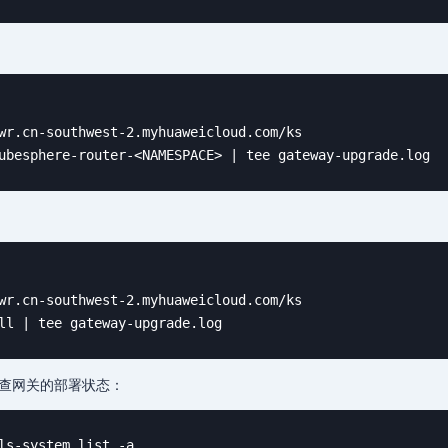
wr.cn-southwest-2.myhuaweicloud.com/ks 

ubesphere-router-<NAMESPACE> | tee gateway-upgrade.log
wr.cn-southwest-2.myhuaweicloud.com/ks 

ll | tee gateway-upgrade.log
查网关的部署状态：
ls-system list -a