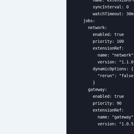
        syncInterval: 0

        watchTimeout: 30m

    jobs:

      network:            
        enabled: true
        priority: 100

        extensionRef:
          name: "network"

          version: "1.1.0"
        dynamicOptions: {

          "rerun": "false"
        }

      gateway:

        enabled: true

        priority: 90

        extensionRef:

          name: "gateway"

          version: "1.0.5