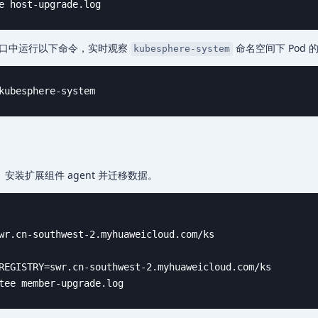
e host-upgrade.log
窗口中运行以下命令，实时观察
命名空间下 Pod 
kubesphere-system
kubesphere-system
、安装扩展组件 agent 并迁移数据。
wr.cn-southwest-2.myhuaweicloud.com/ks 

REGISTRY=swr.cn-southwest-2.myhuaweicloud.com/ks 

tee member-upgrade.log