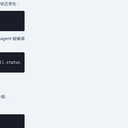
的状态变化：
gent 能够调
l(.status.conditions[] | select(.type=="Schedulable"))' 
升级。