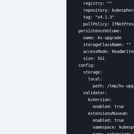
    registry: ""

    repository: kubespher
    tag: "v4.1.3"

    pullPolicy: IfNotPrese
  persistenceVolume:

    name: ks-upgrade

    storageClassName: ""

    accessMode: ReadWriteO
    size: 5Gi

  config:

    storage:

      local:

        path: /tmp/ks-upgr
    validator:

      ksVersion:

        enabled: true

      extensionsMuseum:

        enabled: true

        namespace: kubesp
        name: extensions-m