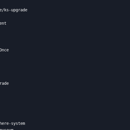
e/ks-upgrade

nt

nce

ade

here-system

useum
