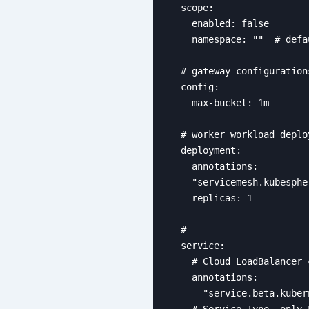
  scope:

    enabled: false

    namespace: ""  # defa
  # gateway configuration
  config:

    max-bucket: 1m

  # worker workload deplo
  deployment:

    annotations: 

    "servicemesh.kubesphe
    replicas: 1

  # 

  service:

    # Cloud LoadBalancer 
    annotations: 

      "service.beta.kuber
    # Service Type, only 