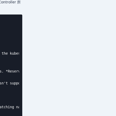
ntroller 所
 the kubesphere-controls-system namespace by default. Ho
s. *Reserved field. Changing on UI isn't supported yet. 

n't supported yet. 

tching namespace.
