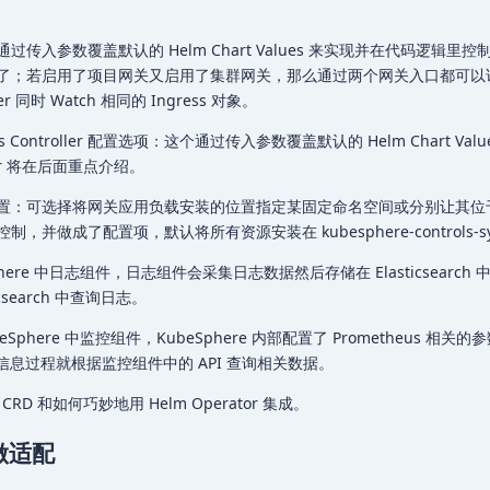
传入参数覆盖默认的 Helm Chart Values 来实现并在代码逻辑里
了；若启用了项目网关又启用了集群网关，那么通过两个网关入口都可以
ler 同时 Watch 相同的 Ingress 对象。
 Controller 配置选项：这个通过传入参数覆盖默认的 Helm Chart Val
tor 将在后面重点介绍。
置：可选择将网关应用负载安装的位置指定某固定命名空间或分别让其位
并做成了配置项，默认将所有资源安装在 kubesphere-controls-sy
here 中日志组件，日志组件会采集日志数据然后存储在 Elasticsearch
search 中查询日志。
phere 中监控组件，KubeSphere 内部配置了 Prometheus 相关的
监控信息过程就根据监控组件中的 API 查询相关数据。
 和如何巧妙地用 Helm Operator 集成。
 做适配