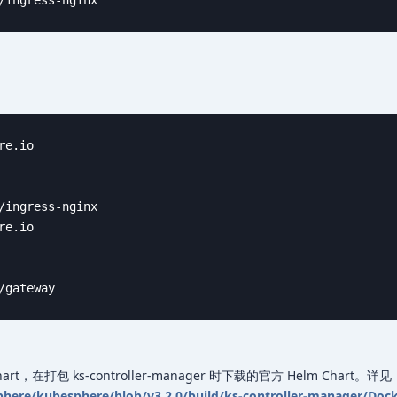
/ingress-nginx
e.io

/ingress-nginx

e.io

/gateway
art，在打包 ks-controller-manager 时下载的官方 Helm Chart。详见
here/kubesphere/blob/v3.2.0/build/ks-controller-manager/Dock