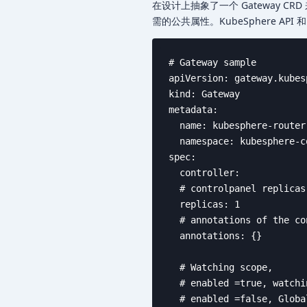
在设计上抽象了一个 Gateway CRD 来适配
需的公共属性。KubeSphere API 和 
# Gateway sample

apiVersion: gateway.kubes
kind: Gateway

metadata:

  name: kubesphere-router-
  namespace: kubesphere-c
spec:

  controller:

  # controlpanel replicas
  replicas: 1

  # annotations of the co
  annotations: {}

  # Watching scope,

  # enabled =true, watchi
  # enabled =false, Globa