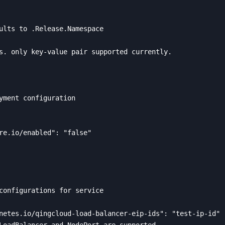
ults to .Release.Namespace

s. only key-value pair supported currently.

yment configuration

re.io/enabled": "false"

configurations for service

netes.io/qingcloud-load-balancer-eip-ids": "test-ip-id"

LoadBalancer and NodePort are supported
