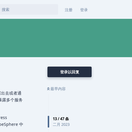
注册
登录
登录以回复
最早内容
暴露出去或者通
址下暴露多个服务
ess
13
/
47
条
eSphere 中
二月 2023