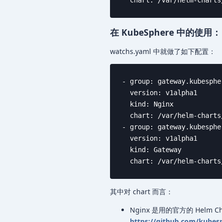
  chart: /var/helm-charts
在 KubeSphere 中的使用：
watchs.yaml 中就做了如下配置：
- group: gateway.kubespher
  version: v1alpha1

  kind: Nginx

  chart: /var/helm-charts
- group: gateway.kubespher
  version: v1alpha1

  kind: Gateway

  chart: /var/helm-charts
其中对 chart 而言：
Nginx 是用的官方的 Helm Ch
https://github.com/kubesp