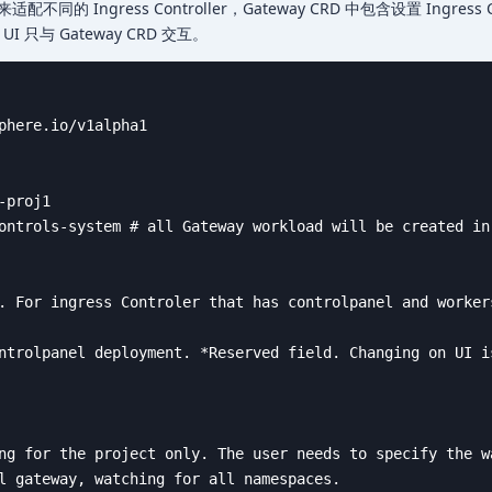
不同的 Ingress Controller，Gateway CRD 中包含设置 Ingress Co
UI 只与 Gateway CRD 交互。
phere.io/v1alpha1

proj1

ontrols-system # all Gateway workload will be created in
. For ingress Controler that has controlpanel and worker
ntrolpanel deployment. *Reserved field. Changing on UI is
ng for the project only. The user needs to specify the wa
l gateway, watching for all namespaces.
