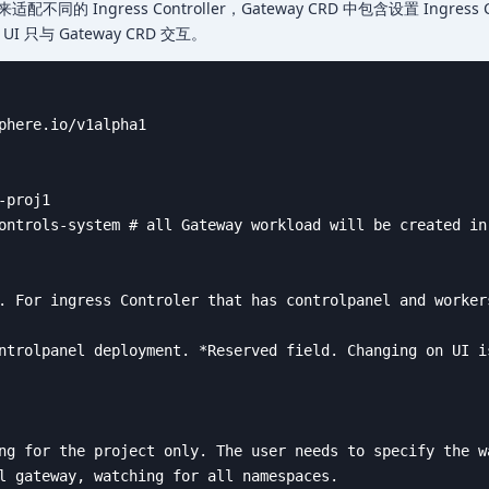
不同的 Ingress Controller，Gateway CRD 中包含设置 Ingress Co
UI 只与 Gateway CRD 交互。
phere.io/v1alpha1

proj1

ontrols-system # all Gateway workload will be created in
. For ingress Controler that has controlpanel and worker
ntrolpanel deployment. *Reserved field. Changing on UI is
ng for the project only. The user needs to specify the wa
l gateway, watching for all namespaces.
