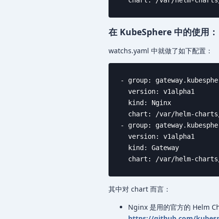
  chart: /var/helm-charts
在 KubeSphere 中的使用：
watchs.yaml 中就做了如下配置：
- group: gateway.kubespher
  version: v1alpha1

  kind: Nginx

  chart: /var/helm-charts
- group: gateway.kubespher
  version: v1alpha1

  kind: Gateway

  chart: /var/helm-charts
其中对 chart 而言：
Nginx 是用的官方的 Helm Ch
https://github.com/kubesp