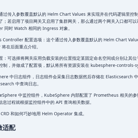
传入参数覆盖默认的 Helm Chart Values 来实现并在代码逻辑里
了；若启用了项目网关又启用了集群网关，那么通过两个网关入口都可以
ler 同时 Watch 相同的 Ingress 对象。
 Controller 配置选项：这个通过传入参数覆盖默认的 Helm Chart Val
tor 将在后面重点介绍。
置：可选择将网关应用负载安装的位置指定某固定命名空间或分别让其位
并做成了配置项，默认将所有资源安装在 kubesphere-controls-sy
here 中日志组件，日志组件会采集日志数据然后存储在 Elasticsearch
search 中查询日志。
phere 中监控组件，KubeSphere 内部配置了 Prometheus 相关的
监控信息过程就根据监控组件中的 API 查询相关数据。
 和如何巧妙地用 Helm Operator 集成。
 做适配