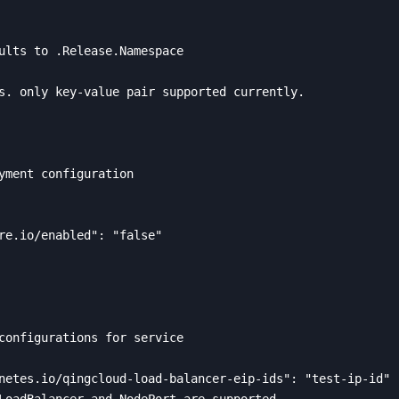
ults to .Release.Namespace

s. only key-value pair supported currently.

yment configuration

re.io/enabled": "false"

configurations for service

netes.io/qingcloud-load-balancer-eip-ids": "test-ip-id"

LoadBalancer and NodePort are supported
