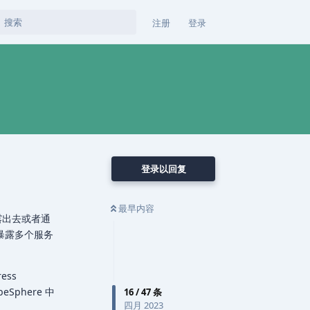
注册
登录
登录以回复
最早内容
暴露出去或者通
址下暴露多个服务
ess
eSphere 中
16
/
47
条
四月 2023