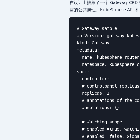
在设计上抽象了一个 Gateway CRD 来适配
需的公共属性。KubeSphere API 和 
# Gateway sample

apiVersion: gateway.kubes
kind: Gateway

metadata:

  name: kubesphere-router-
  namespace: kubesphere-c
spec:

  controller:

  # controlpanel replicas
  replicas: 1

  # annotations of the co
  annotations: {}

  # Watching scope,

  # enabled =true, watchi
  # enabled =false, Globa