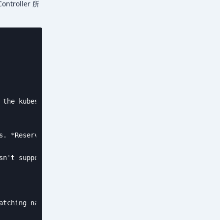
ntroller 所
 the kubesphere-controls-system namespace by default. Ho
s. *Reserved field. Changing on UI isn't supported yet. 

n't supported yet. 

tching namespace.
