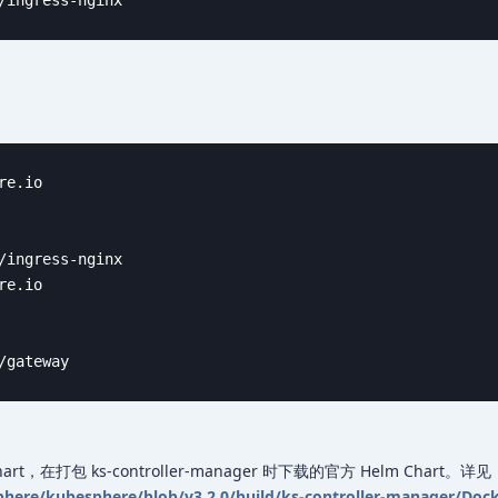
/ingress-nginx
e.io

/ingress-nginx

e.io

/gateway
art，在打包 ks-controller-manager 时下载的官方 Helm Chart。详见
here/kubesphere/blob/v3.2.0/build/ks-controller-manager/Dock