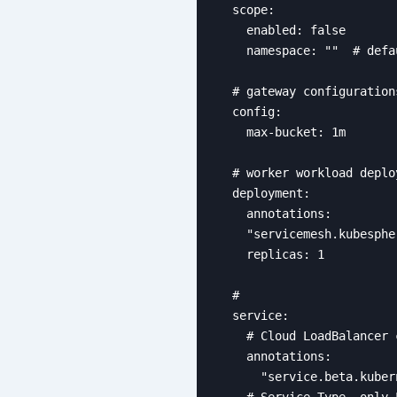
  scope:

    enabled: false

    namespace: ""  # defa
  # gateway configuration
  config:

    max-bucket: 1m

  # worker workload deplo
  deployment:

    annotations: 

    "servicemesh.kubesphe
    replicas: 1

  # 

  service:

    # Cloud LoadBalancer 
    annotations: 

      "service.beta.kuber
    # Service Type, only 