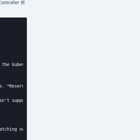
ntroller 所
 the kubesphere-controls-system namespace by default. Ho
s. *Reserved field. Changing on UI isn't supported yet. 

n't supported yet. 

tching namespace.
