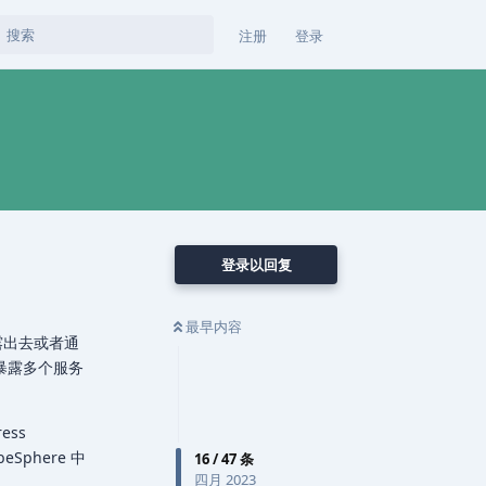
注册
登录
登录以回复
最早内容
暴露出去或者通
址下暴露多个服务
ess
eSphere 中
16
/
47
条
四月 2023