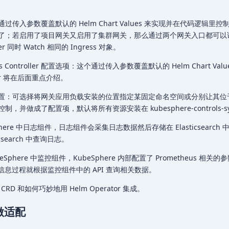
传入参数覆盖默认的 Helm Chart Values 来实现并在代码逻辑里
了；若启用了项目网关又启用了集群网关，那么通过两个网关入口都可以
ler 同时 Watch 相同的 Ingress 对象。
 Controller 配置选项：这个通过传入参数覆盖默认的 Helm Chart Val
tor 将在后面重点介绍。
置：可选择将网关应用负载安装的位置指定某固定命名空间或分别让其位
并做成了配置项，默认将所有资源安装在 kubesphere-controls-sy
here 中日志组件，日志组件会采集日志数据然后存储在 Elasticsearch
search 中查询日志。
phere 中监控组件，KubeSphere 内部配置了 Prometheus 相关的
监控信息过程就根据监控组件中的 API 查询相关数据。
 和如何巧妙地用 Helm Operator 集成。
 做适配