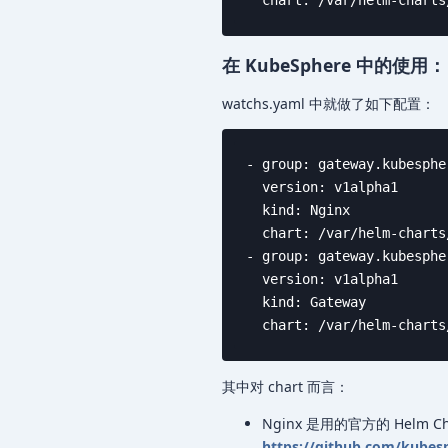
  chart: /var/helm-charts
在 KubeSphere 中的使用：
watchs.yaml 中就做了如下配置：
- group: gateway.kubespher
  version: v1alpha1

  kind: Nginx

  chart: /var/helm-charts
- group: gateway.kubespher
  version: v1alpha1

  kind: Gateway

  chart: /var/helm-charts
其中对 chart 而言：
Nginx 是用的官方的 Helm Ch
https://github.com/kubesp