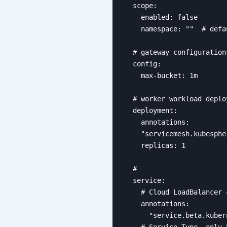
  scope:

    enabled: false

    namespace: ""  # defa
  # gateway configuration
  config:

    max-bucket: 1m

  # worker workload deplo
  deployment:

    annotations: 

    "servicemesh.kubesphe
    replicas: 1

  # 

  service:

    # Cloud LoadBalancer 
    annotations: 

      "service.beta.kuber
    # Service Type, only 