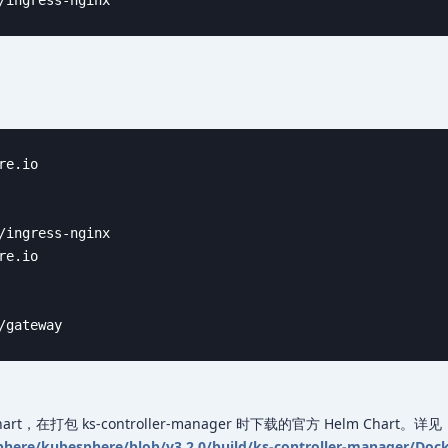
/ingress-nginx
e.io

/ingress-nginx

e.io

/gateway
art，在打包 ks-controller-manager 时下载的官方 Helm Chart。详见
here/kubesphere/blob/v3.2.0/build/ks-controller-manager/Dock