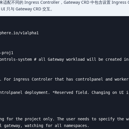
不同的 Ingress Controller，Gateway CRD 中包含设置 Ingress Co
UI 只与 Gateway CRD 交互。
phere.io/v1alpha1

proj1

ontrols-system # all Gateway workload will be created in
. For ingress Controler that has controlpanel and worker
ntrolpanel deployment. *Reserved field. Changing on UI is
ng for the project only. The user needs to specify the wa
l gateway, watching for all namespaces.
