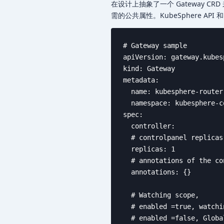
在设计上抽象了一个 Gateway CRD 来适配
需的公共属性。KubeSphere API 和 
# Gateway sample

apiVersion: gateway.kubes
kind: Gateway

metadata:

  name: kubesphere-router-
  namespace: kubesphere-c
spec:

  controller:

  # controlpanel replicas
  replicas: 1

  # annotations of the co
  annotations: {}

  # Watching scope,

  # enabled =true, watchi
  # enabled =false, Globa