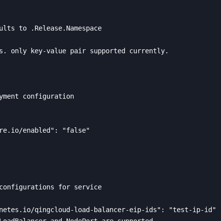
ults to .Release.Namespace

s. only key-value pair supported currently.

yment configuration

re.io/enabled": "false"

configurations for service

netes.io/qingcloud-load-balancer-eip-ids": "test-ip-id"

LoadBalancer and NodePort are supported
