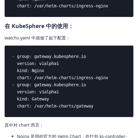
  chart: /var/helm-charts/ingress-nginx
在 KubeSphere 中的使用：
watchs.yaml 中就做了如下配置：
- group: gateway.kubesphere.io

  version: v1alpha1

  kind: Nginx

  chart: /var/helm-charts/ingress-nginx

- group: gateway.kubesphere.io

  version: v1alpha1

  kind: Gateway

  chart: /var/helm-charts/gateway
其中对 chart 而言：
Nginx 是用的官方的 Helm Chart，在打包 ks-controller-