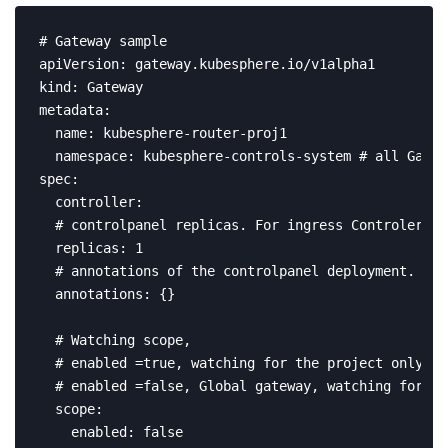
# Gateway sample

apiVersion: gateway.kubesphere.io/v1alpha1

kind: Gateway

metadata:

  name: kubesphere-router-proj1

  namespace: kubesphere-controls-system # all Gatew
spec:

  controller:

  # controlpanel replicas. For ingress Controler th
  replicas: 1

  # annotations of the controlpanel deployment. *Re
  annotations: {}

  # Watching scope,

  # enabled =true, watching for the project only. T
  # enabled =false, Global gateway, watching for al
  scope:

    enabled: false
