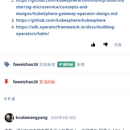
https://github.com/kubesphere/community/blob/ma
ster/sig-microservice/concepts-and-
designs/KubeSphere-gateway-operator-design.md
https://github.com/kubesphere/kubesphere
https://sdk.operatorframework.io/docs/building-
operators/helm/
回复
faweizhao26
添加标签
标签
精华帖
faweizhao26
置顶此帖
9 天
后
koalawangyang
2022年9月18日