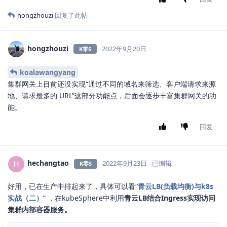
hongzhouzi
回复了此帖
hongzhouzi
2022年9月20日
K零S
koalawangyang
集群网关上目前还没实现“通过不同的域名来筛选、客户端请求来源
地、请求最多的 URL”这部分功能点，后面会逐步丰富集群网关的功
能。
回复
hechangtao
H
2022年9月23日
已编辑
K零S
好用，已在生产中排起来了，具体可以看“
青云LB(负载均衡)与k8s
实战（二）
” ，在kubeSphere中利用
青云LB结合Ingress实现访问
集群内部容器服务。