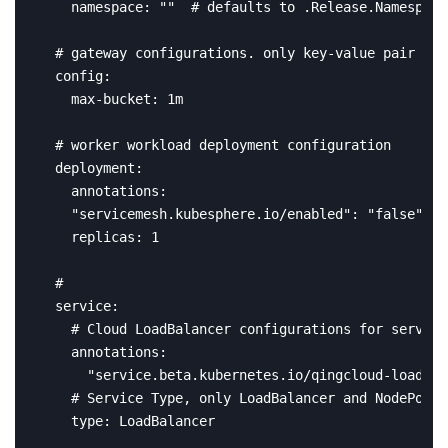
    namespace: ""  # defaults to .Release.Namespace

  # gateway configurations. only key-value pair sup
  config:

    max-bucket: 1m

  # worker workload deployment configuration

  deployment:

    annotations: 

    "servicemesh.kubesphere.io/enabled": "false"

    replicas: 1

  # 

  service:

    # Cloud LoadBalancer configurations for service

    annotations: 

      "service.beta.kubernetes.io/qingcloud-load-ba
    # Service Type, only LoadBalancer and NodePort 
    type: LoadBalancer