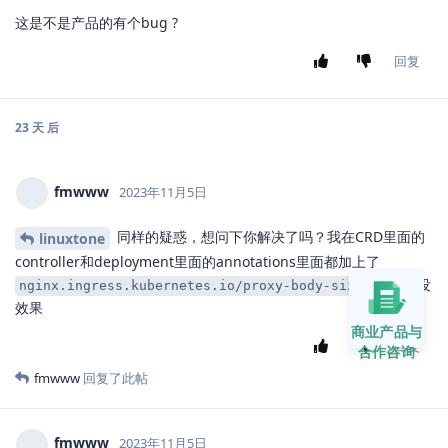
2、下一步，我启用项目网络隔离功能，官方说法，其默认策略是出
站全部放通，入站全部拒绝，除了在同一一个项目下的pod可以相互
访问外。
3、此时集群外部客户端访问第一步的集群内的应用，网络是不通的
了，为什么不通是因为项目网关的pod是运行在kubesphere-
controls-system命名空间下，其是属于system-workspace的企业
空间，和租户的企业空间不是同一个。
4、正常是要放通网关pod 所在命名空间到租户企业命名空间下的入
站访问策略，但是在租户的企业空间的项目隔离处，选择时，根本
就看不到项目网关的pod是运行在kubesphere-controls-system命
名空间，无法进行设置。这就很有问题。
https://www.kubesphere.io/zh/docs/v3.3/project-
商业产品与
administration/project-network-isolation/
合作咨询
这是不是产品的有个bug ?
回复