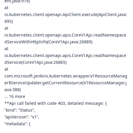
ent.java:979)
at
io.kubernetes.client.openapi.ApiClient.execute(ApiClient.java:
895)
at
io.kubernetes.client.openapi.apis.CoreV1Api.readNamespace
dServiceWithHttpInfo(CoreV1Api.java:26889)
at
io.kubernetes.client.openapi.apis.CoreV1Api.readNamespace
dService(CoreV1Api.java:26865)
at
com.microsoft.jenkins.kubernetes.wrapper.V1ResourceManag
er$ServiceUpdater.getCurrentResource(V1ResourceManager.j
ava:388)
… 16 more
**Api call failed with code 403, detailed message: {
“kind”: “Status”,
“apiVersion”: “v1”,
“metadata”: {