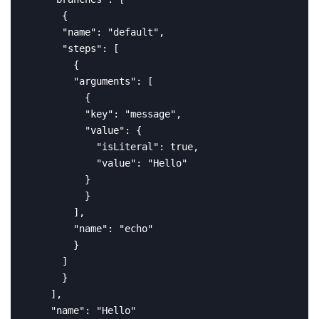
      {

      "name": "default",

      "steps": [

        {

        "arguments": [

          {

          "key": "message",

          "value": {

            "isLiteral": true,

            "value": "Hello"

          }

          }

        ],

        "name": "echo"

        }

      ]

      }

    ],

    "name": "Hello"
