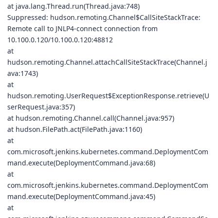
at java.lang.Thread.run(Thread.java:748)
Suppressed: hudson.remoting.Channel$CallSiteStackTrace:
Remote call to JNLP4-connect connection from
10.100.0.120/10.100.0.120:48812
at
hudson.remoting.Channel.attachCallSiteStackTrace(Channel.j
ava:1743)
at
hudson.remoting.UserRequest$ExceptionResponse.retrieve(U
serRequest.java:357)
at hudson.remoting.Channel.call(Channel.java:957)
at hudson.FilePath.act(FilePath.java:1160)
at
com.microsoft.jenkins.kubernetes.command.DeploymentCom
mand.execute(DeploymentCommand.java:68)
at
com.microsoft.jenkins.kubernetes.command.DeploymentCom
mand.execute(DeploymentCommand.java:45)
at