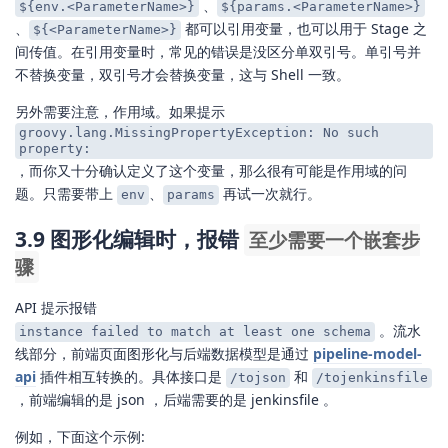
、
${env.<ParameterName>}
${params.<ParameterName>}
、
都可以引用变量，也可以用于 Stage 之
${<ParameterName>}
间传值。在引用变量时，常见的错误是没区分单双引号。单引号并
不替换变量，双引号才会替换变量，这与 Shell 一致。
另外需要注意，作用域。如果提示
groovy.lang.MissingPropertyException: No such
property:
，而你又十分确认定义了这个变量，那么很有可能是作用域的问
题。只需要带上
、
再试一次就行。
env
params
3.9 图形化编辑时，报错
至少需要一个嵌套步
骤
API 提示报错
。流水
instance failed to match at least one schema
线部分，前端页面图形化与后端数据模型是通过
pipeline-model-
api
插件相互转换的。具体接口是
和
/tojson
/tojenkinsfile
，前端编辑的是 json ，后端需要的是 jenkinsfile 。
例如，下面这个示例: