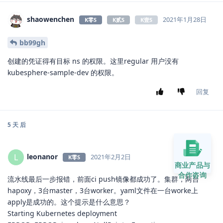
shaowenchen
2021年1月28日
K零S
K贰S
K壹S
bb99gh
创建的凭证得有目标 ns 的权限。这里regular 用户没有
kubesphere-sample-dev 的权限。
回复
5 天
后
leonanor
L
2021年2月2日
K零S
商业产品与
合作咨询
流水线最后一步报错，前面ci push镜像都成功了。集群，两台
hapoxy，3台master，3台worker。yaml文件在一台worke上
apply是成功的。这个提示是什么意思？
Starting Kubernetes deployment