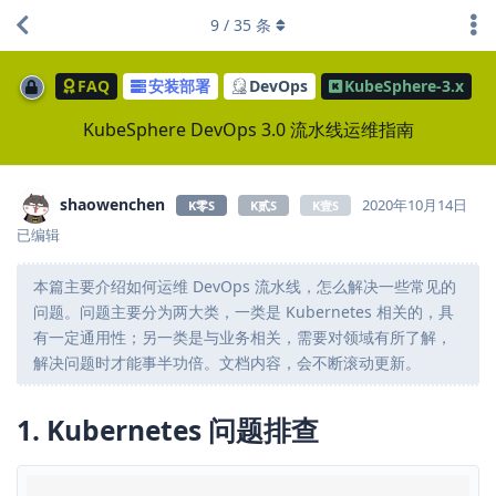
9
/
35
条
FAQ
安装部署
DevOps
KubeSphere-3.x
KubeSphere DevOps 3.0 流水线运维指南
shaowenchen
2020年10月14日
K零S
K贰S
K壹S
已编辑
本篇主要介绍如何运维 DevOps 流水线，怎么解决一些常见的
问题。问题主要分为两大类，一类是 Kubernetes 相关的，具
有一定通用性；另一类是与业务相关，需要对领域有所了解，
解决问题时才能事半功倍。文档内容，会不断滚动更新。
1. Kubernetes 问题排查