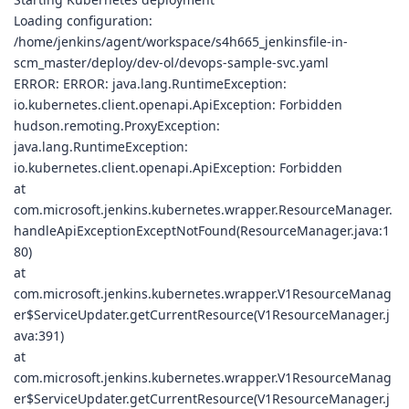
Loading configuration:
/home/jenkins/agent/workspace/s4h665_jenkinsfile-in-
scm_master/deploy/dev-ol/devops-sample-svc.yaml
ERROR: ERROR: java.lang.RuntimeException:
io.kubernetes.client.openapi.ApiException: Forbidden
hudson.remoting.ProxyException:
java.lang.RuntimeException:
io.kubernetes.client.openapi.ApiException: Forbidden
at
com.microsoft.jenkins.kubernetes.wrapper.ResourceManager.
handleApiExceptionExceptNotFound(ResourceManager.java:1
80)
at
com.microsoft.jenkins.kubernetes.wrapper.V1ResourceManag
er$ServiceUpdater.getCurrentResource(V1ResourceManager.j
ava:391)
at
com.microsoft.jenkins.kubernetes.wrapper.V1ResourceManag
er$ServiceUpdater.getCurrentResource(V1ResourceManager.j