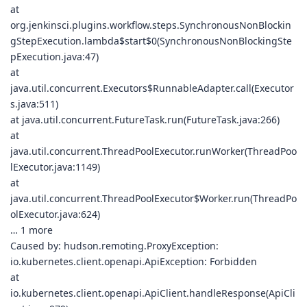
at
org.jenkinsci.plugins.workflow.steps.SynchronousNonBlockin
gStepExecution.lambda$start$0(SynchronousNonBlockingSte
pExecution.java:47)
at
java.util.concurrent.Executors$RunnableAdapter.call(Executor
s.java:511)
at java.util.concurrent.FutureTask.run(FutureTask.java:266)
at
java.util.concurrent.ThreadPoolExecutor.runWorker(ThreadPoo
lExecutor.java:1149)
at
java.util.concurrent.ThreadPoolExecutor$Worker.run(ThreadPo
olExecutor.java:624)
… 1 more
Caused by: hudson.remoting.ProxyException:
io.kubernetes.client.openapi.ApiException: Forbidden
at
io.kubernetes.client.openapi.ApiClient.handleResponse(ApiCli