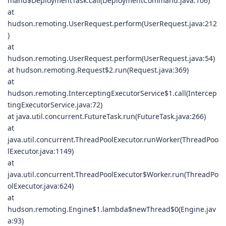
mand$DeploymentTask.call(DeploymentCommand.java:106)
at
hudson.remoting.UserRequest.perform(UserRequest.java:212
)
at
hudson.remoting.UserRequest.perform(UserRequest.java:54)
at hudson.remoting.Request$2.run(Request.java:369)
at
hudson.remoting.InterceptingExecutorService$1.call(Intercep
tingExecutorService.java:72)
at java.util.concurrent.FutureTask.run(FutureTask.java:266)
at
java.util.concurrent.ThreadPoolExecutor.runWorker(ThreadPoo
lExecutor.java:1149)
at
java.util.concurrent.ThreadPoolExecutor$Worker.run(ThreadPo
olExecutor.java:624)
at
hudson.remoting.Engine$1.lambda$newThread$0(Engine.jav
a:93)