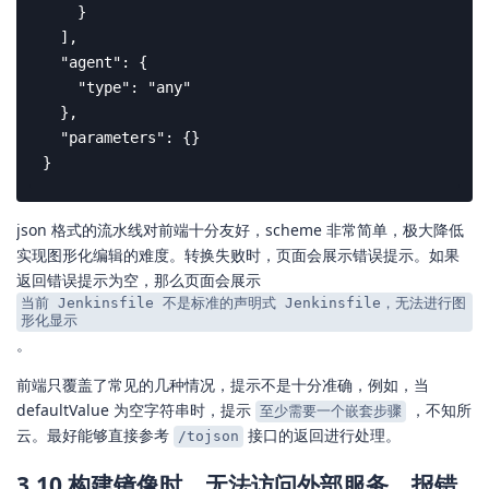
    }

  ],

  "agent": {

    "type": "any"

  },

  "parameters": {}

}
json 格式的流水线对前端十分友好，scheme 非常简单，极大降低
实现图形化编辑的难度。转换失败时，页面会展示错误提示。如果
返回错误提示为空，那么页面会展示
当前 Jenkinsfile 不是标准的声明式 Jenkinsfile，无法进行图
形化显示
。
前端只覆盖了常见的几种情况，提示不是十分准确，例如，当
defaultValue 为空字符串时，提示
，不知所
至少需要一个嵌套步骤
云。最好能够直接参考
接口的返回进行处理。
/tojson
3.10 构建镜像时，无法访问外部服务，报错