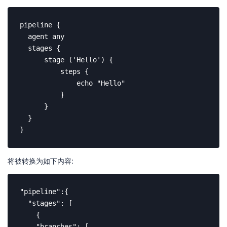
pipeline {

  agent any

  stages {

      stage ('Hello') {

          steps {

              echo "Hello"

          }

      }

  }

}
将被转换为如下内容:
"pipeline":{

  "stages": [

    {

    "branches": [
