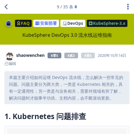
9
/
35
条
FAQ
安装部署
DevOps
KubeSphere-3.x
KubeSphere DevOps 3.0 流水线运维指南
shaowenchen
2020年10月14日
K零S
K贰S
K壹S
已编辑
本篇主要介绍如何运维 DevOps 流水线，怎么解决一些常见的
问题。问题主要分为两大类，一类是 Kubernetes 相关的，具
有一定通用性；另一类是与业务相关，需要对领域有所了解，
解决问题时才能事半功倍。文档内容，会不断滚动更新。
1. Kubernetes 问题排查