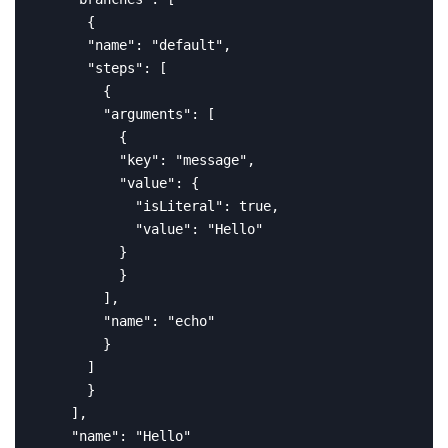
      {

      "name": "default",

      "steps": [

        {

        "arguments": [

          {

          "key": "message",

          "value": {

            "isLiteral": true,

            "value": "Hello"

          }

          }

        ],

        "name": "echo"

        }

      ]

      }

    ],

    "name": "Hello"
