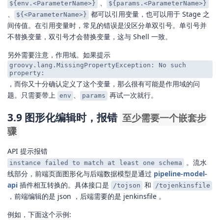
、
${env.<ParameterName>}
${params.<ParameterName>}
、
都可以引用变量，也可以用于 Stage 之
${<ParameterName>}
间传值。在引用变量时，常见的错误是没区分单双引号。单引号并
不替换变量，双引号才会替换变量，这与 Shell 一致。
另外需要注意，作用域。如果提示
groovy.lang.MissingPropertyException: No such
property:
，而你又十分确认定义了这个变量，那么很有可能是作用域的问
题。只需要带上
、
再试一次就行。
env
params
3.9 图形化编辑时，报错
至少需要一个嵌套步
骤
API 提示报错
。流水
instance failed to match at least one schema
线部分，前端页面图形化与后端数据模型是通过
pipeline-model-
api
插件相互转换的。具体接口是
和
/tojson
/tojenkinsfile
，前端编辑的是 json ，后端需要的是 jenkinsfile 。
例如，下面这个示例: