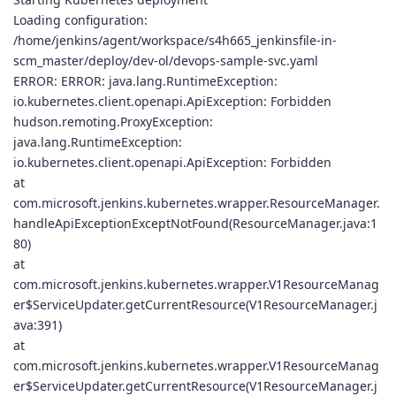
Loading configuration:
/home/jenkins/agent/workspace/s4h665_jenkinsfile-in-
scm_master/deploy/dev-ol/devops-sample-svc.yaml
ERROR: ERROR: java.lang.RuntimeException:
io.kubernetes.client.openapi.ApiException: Forbidden
hudson.remoting.ProxyException:
java.lang.RuntimeException:
io.kubernetes.client.openapi.ApiException: Forbidden
at
com.microsoft.jenkins.kubernetes.wrapper.ResourceManager.
handleApiExceptionExceptNotFound(ResourceManager.java:1
80)
at
com.microsoft.jenkins.kubernetes.wrapper.V1ResourceManag
er$ServiceUpdater.getCurrentResource(V1ResourceManager.j
ava:391)
at
com.microsoft.jenkins.kubernetes.wrapper.V1ResourceManag
er$ServiceUpdater.getCurrentResource(V1ResourceManager.j