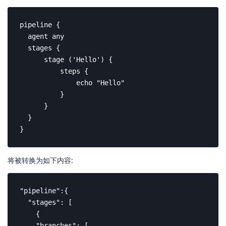
pipeline {

  agent any

  stages {

      stage ('Hello') {

          steps {

              echo "Hello"

          }

      }

  }

}
将被转换为如下内容:
"pipeline":{

  "stages": [

    {

    "branches": [
