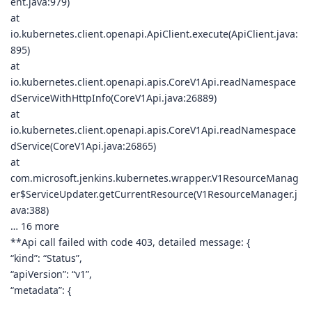
ent.java:979)
at
io.kubernetes.client.openapi.ApiClient.execute(ApiClient.java:
895)
at
io.kubernetes.client.openapi.apis.CoreV1Api.readNamespace
dServiceWithHttpInfo(CoreV1Api.java:26889)
at
io.kubernetes.client.openapi.apis.CoreV1Api.readNamespace
dService(CoreV1Api.java:26865)
at
com.microsoft.jenkins.kubernetes.wrapper.V1ResourceManag
er$ServiceUpdater.getCurrentResource(V1ResourceManager.j
ava:388)
… 16 more
**Api call failed with code 403, detailed message: {
“kind”: “Status”,
“apiVersion”: “v1”,
“metadata”: {