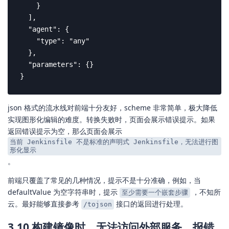
    }

  ],

  "agent": {

    "type": "any"

  },

  "parameters": {}

}
json 格式的流水线对前端十分友好，scheme 非常简单，极大降低
实现图形化编辑的难度。转换失败时，页面会展示错误提示。如果
返回错误提示为空，那么页面会展示
当前 Jenkinsfile 不是标准的声明式 Jenkinsfile，无法进行图
形化显示
。
前端只覆盖了常见的几种情况，提示不是十分准确，例如，当
defaultValue 为空字符串时，提示
，不知所
至少需要一个嵌套步骤
云。最好能够直接参考
接口的返回进行处理。
/tojson
3.10 构建镜像时，无法访问外部服务，报错