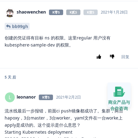
shaowenchen
2021年1月28日
K零S
K贰S
K壹S
bb99gh
创建的凭证得有目标 ns 的权限。这里regular 用户没有
kubesphere-sample-dev 的权限。
回复
5 天
后
leonanor
L
2021年2月2日
K零S
商业产品与
合作咨询
流水线最后一步报错，前面ci push镜像都成功了。集群，两台
hapoxy，3台master，3台worker。yaml文件在一台worke上
apply是成功的。这个提示是什么意思？
Starting Kubernetes deployment