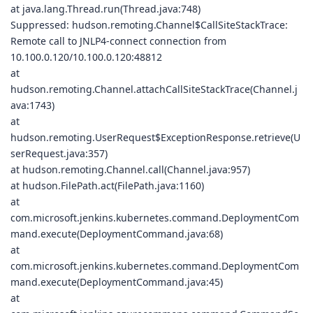
at java.lang.Thread.run(Thread.java:748)
Suppressed: hudson.remoting.Channel$CallSiteStackTrace:
Remote call to JNLP4-connect connection from
10.100.0.120/10.100.0.120:48812
at
hudson.remoting.Channel.attachCallSiteStackTrace(Channel.j
ava:1743)
at
hudson.remoting.UserRequest$ExceptionResponse.retrieve(U
serRequest.java:357)
at hudson.remoting.Channel.call(Channel.java:957)
at hudson.FilePath.act(FilePath.java:1160)
at
com.microsoft.jenkins.kubernetes.command.DeploymentCom
mand.execute(DeploymentCommand.java:68)
at
com.microsoft.jenkins.kubernetes.command.DeploymentCom
mand.execute(DeploymentCommand.java:45)
at