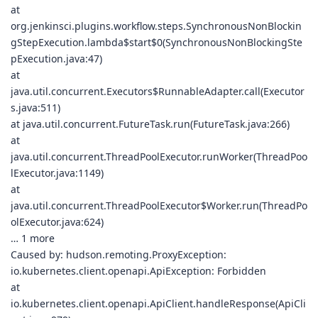
at
org.jenkinsci.plugins.workflow.steps.SynchronousNonBlockin
gStepExecution.lambda$start$0(SynchronousNonBlockingSte
pExecution.java:47)
at
java.util.concurrent.Executors$RunnableAdapter.call(Executor
s.java:511)
at java.util.concurrent.FutureTask.run(FutureTask.java:266)
at
java.util.concurrent.ThreadPoolExecutor.runWorker(ThreadPoo
lExecutor.java:1149)
at
java.util.concurrent.ThreadPoolExecutor$Worker.run(ThreadPo
olExecutor.java:624)
… 1 more
Caused by: hudson.remoting.ProxyException:
io.kubernetes.client.openapi.ApiException: Forbidden
at
io.kubernetes.client.openapi.ApiClient.handleResponse(ApiCli