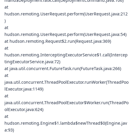
mand$DeploymentTask.call(DeploymentCommand.java:106)
at
hudson.remoting.UserRequest.perform(UserRequest.java:212
)
at
hudson.remoting.UserRequest.perform(UserRequest.java:54)
at hudson.remoting.Request$2.run(Request.java:369)
at
hudson.remoting.InterceptingExecutorService$1.call(Intercep
tingExecutorService.java:72)
at java.util.concurrent.FutureTask.run(FutureTask.java:266)
at
java.util.concurrent.ThreadPoolExecutor.runWorker(ThreadPoo
lExecutor.java:1149)
at
java.util.concurrent.ThreadPoolExecutor$Worker.run(ThreadPo
olExecutor.java:624)
at
hudson.remoting.Engine$1.lambda$newThread$0(Engine.jav
a:93)